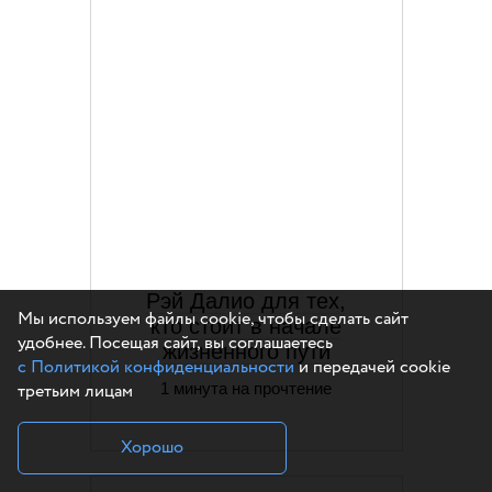
Рэй Далио для тех,
Мы используем файлы cookie, чтобы сделать сайт
кто стоит в начале
удобнее. Посещая сайт, вы соглашаетесь
жизненного пути
с Политикой конфиденциальности
и передачей cookie
третьим лицам
1 минута на прочтение
Хорошо