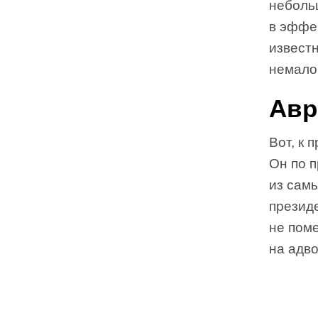
неболь
в эффе
известн
немало 
Авр
Вот, к 
Он по 
из сам
презид
не пом
на адво