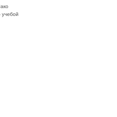
Мако
о учебой