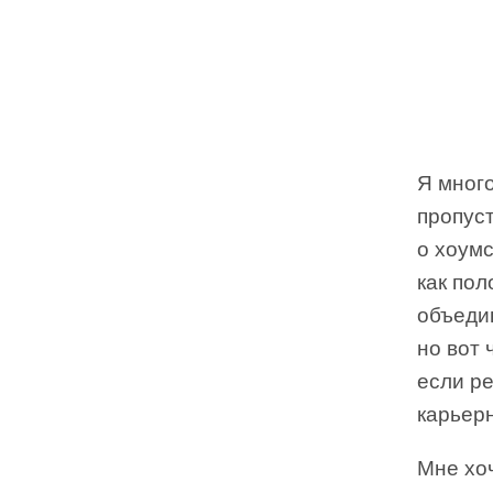
Я мног
пропус
о хоум
как пол
объедин
но вот 
если ре
карьерн
Мне хоч