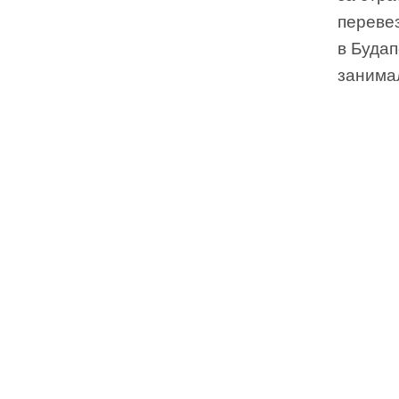
переве
в Будап
занимал