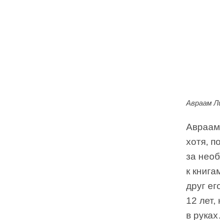
Авраам Л
Авраам 
хотя, п
за необ
к книга
друг ег
12 лет,
в руках