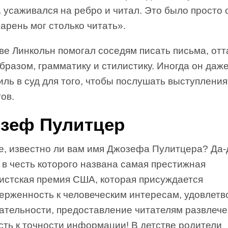
, усаживался на ребро и читал. Это было просто 
арень мог столько читать».
ве Линкольн помогал соседям писать письма, отт
бразом, грамматику и стилистику. Иногда он даж
иль в суд для того, чтобы послушать выступления
ов.
зеф Пулитцер
е, известно ли вам имя Джозефа Пулитцера? Да-д
 в честь которого названа самая престижная
истская премия США, которая присуждается
верженность к человеческим интересам, удовлет
ательности, предоставление читателям развлече
сть к точности информации! В детстве родители