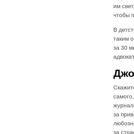
им свет
чтобы п
В детст
таким о
за 30 м
адвокат
Джо
Скажит
самого,
журнал
за при
любозн
за стра