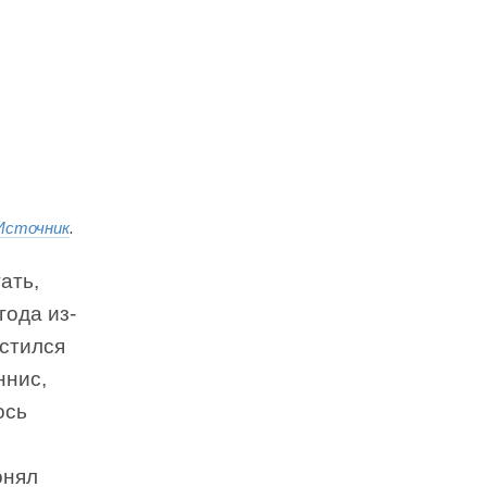
Источник
.
ать,
года из-
астился
ннис,
ось
онял