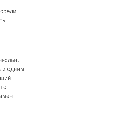
 среди
ть
нкольн.
 и одним
ущий
что
замен