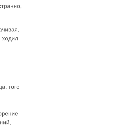
странно,
ачивая,
е ходил
а, того
ворение
ний,