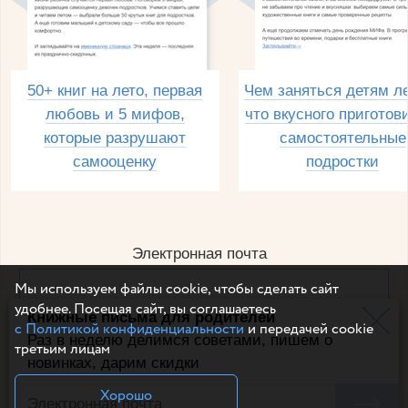
50+ книг на лето, первая
Чем заняться детям л
любовь и 5 мифов,
что вкусного приготов
которые разрушают
самостоятельные
самооценку
подростки
Электронная почта
Мы используем файлы cookie, чтобы сделать сайт
удобнее. Посещая сайт, вы соглашаетесь
Книжные письма для родителей
Например, dulsineya@gmail.com
с Политикой конфиденциальности
и передачей cookie
Без спама и смс
Раз в неделю делимся советами, пишем о
третьим лицам
новинках, дарим скидки
Подписаться
Хорошо