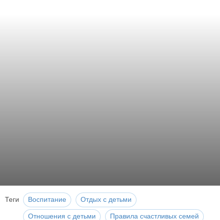
Теги
Воспитание
Отдых с детьми
Отношения с детьми
Правила счастливых семей