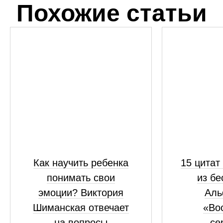
Похожие статьи
Как научить ребенка
15 цитат
понимать свои
из бе
эмоции? Виктория
Аль
Шиманская отвечает
«Во
на вопросы
се