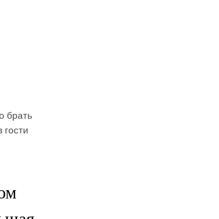
о брать
в гости
ом
льшая