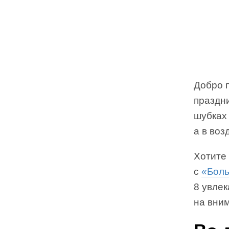
Добро п
праздни
шубках 
а в воз
Хотите 
с
«Боль
8 увлек
на вни