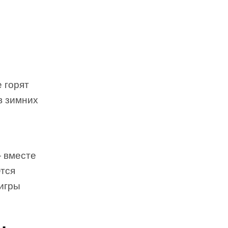
 горят
в зимних
— вместе
ется
 игры