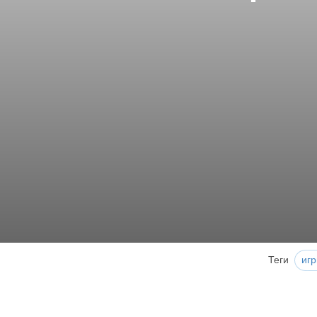
Теги
иг