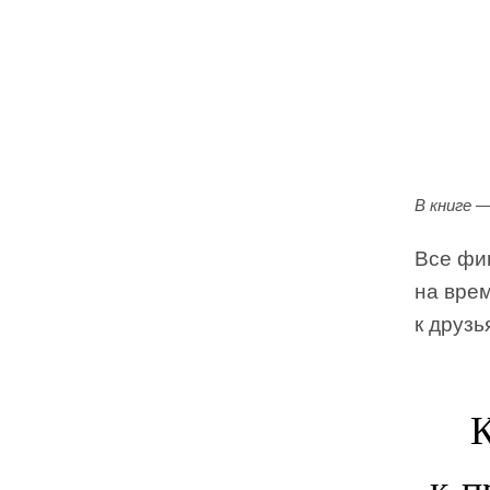
В книге 
Все фи
на врем
к друзь
К
к п