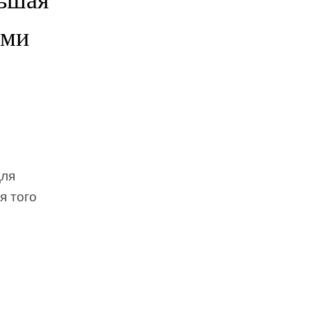
ыми
для
я того