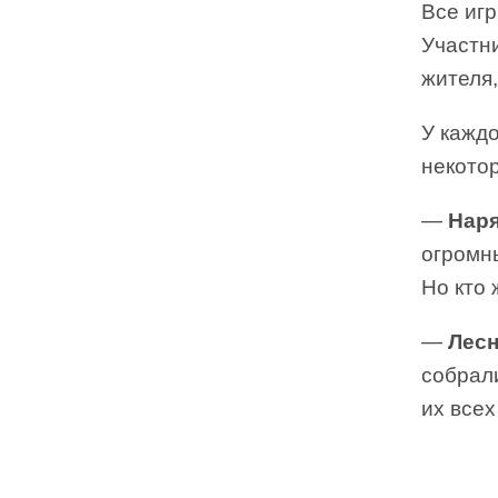
Все иг
Участн
жителя
У каждо
некотор
—
Наря
огромны
Но кто 
—
Лесн
собрали
их всех