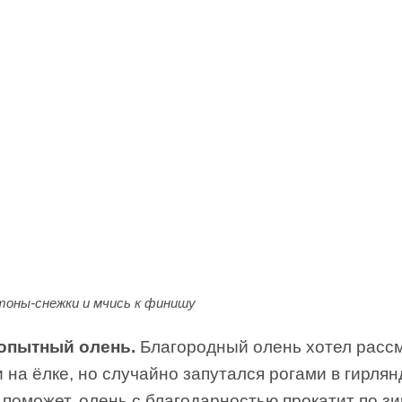
тоны-снежки и мчись к финишу
опытный олень.
Благородный олень хотел расс
 на ёлке, но случайно запутался рогами в гирлянд
 поможет, олень с благодарностью прокатит по з