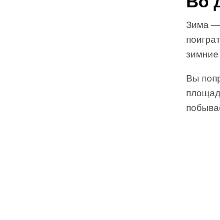
Во 
Зима —
поиграт
зимние
Вы попр
площад
побыва