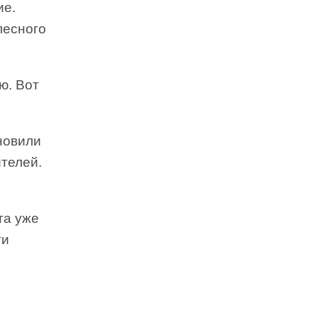
ие.
лесного
ю. Вот
новили
ителей.
та уже
ти