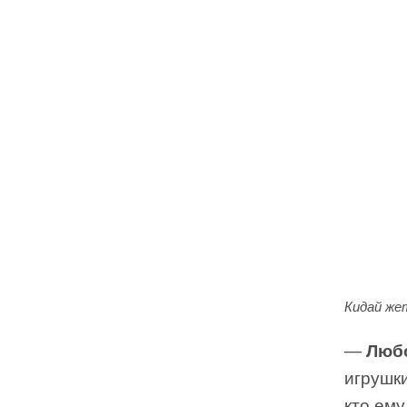
Кидай же
—
Люб
игрушки
кто ему