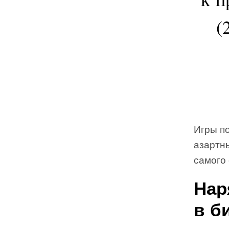
(
Игры по
азартны
самого 
Нар
в б