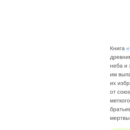
Книга
«
древним
неба и 
им вып
их избр
от союз
меткого
братье
мертвы