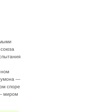
амыми
 союза
испытания
нном
 Чумона —
ком споре
 — миром