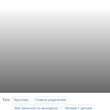
Теги
Кругозор
Советы родителям
Чем заняться на выходных
Читаем с детьми