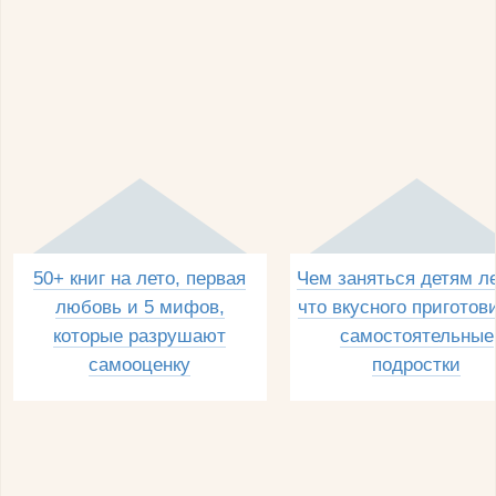
50+ книг на лето, первая
Чем заняться детям л
любовь и 5 мифов,
что вкусного приготов
которые разрушают
самостоятельные
самооценку
подростки