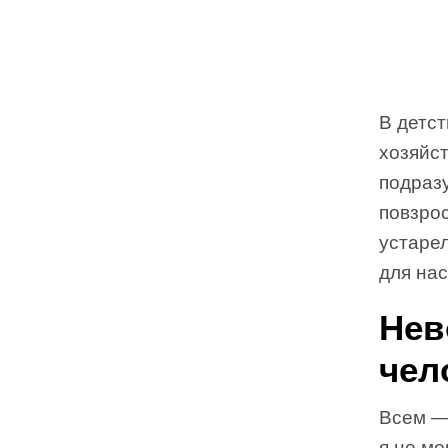
В детст
хозяйст
подраз
повзрос
устарел
для на
Нев
чел
Всем —
я не мо