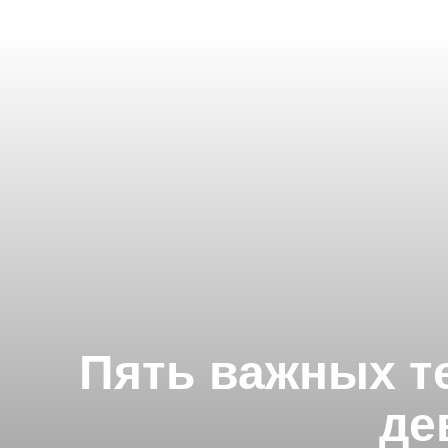
Пять важных те
де