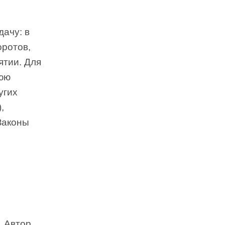
ачу: в
оротов,
ятии. Для
нюю
угих
,
Законы
. Автор