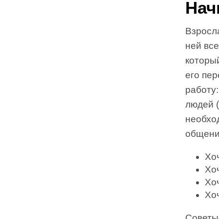
Нач
Взросл
ней все
которы
его пе
работу:
людей (
необхо
общени
Хо
Хо
Хо
Хо
Советы