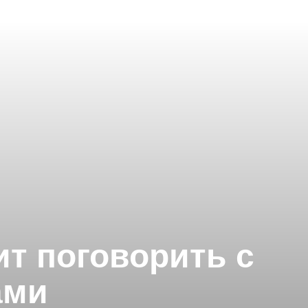
ит поговорить с
ами