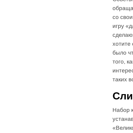
обращае
со свои
игру «д
сделаю»
хотите 
было чт
того, к
интере
таких в
Сли
Набор 
устана
«Велик