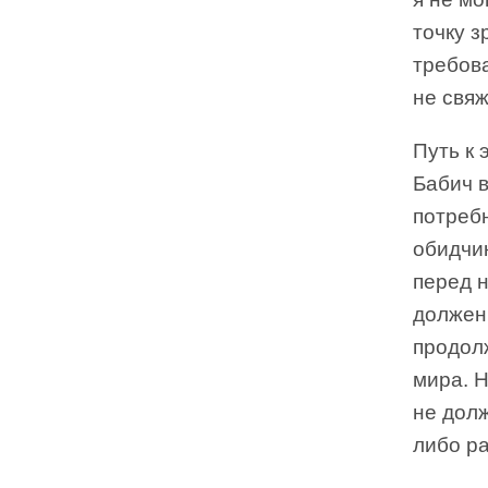
точку з
требова
не свяж
Путь к 
Бабич в
потребн
обидчик
перед н
должен 
продолж
мира. Н
не долж
либо ра