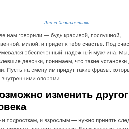
Лиана Хазиахметова
ве нам говорили — будь красивой, послушной,
венной, милой, и придет к тебе счастье. Под сча
умевался обеспеченный, надежный мужчина. Мы,
левшие девочки, понимаем, что такие установки
и. Пусть на смену им придут такие фразы, котор
с внутренними опорами.
озможно изменить другог
овека
 и подросткам, и взрослым — нужно принять сл
гу изменить другого человека. Если девочка прим