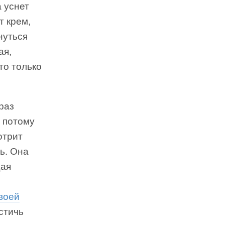
а уснет
т крем,
нуться
ая,
то только
раз
, потому
отрит
ь. Она
щая
своей
стичь