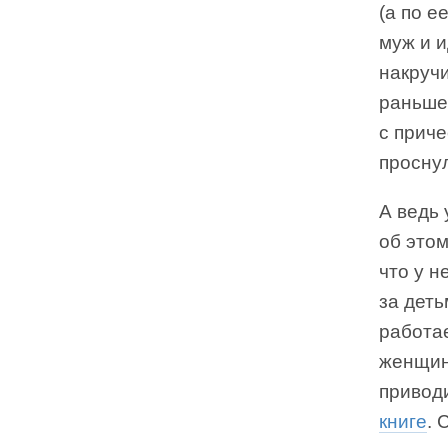
(а по е
муж и и
накручи
раньше 
с приче
просну
А ведь 
об этом
что у н
за деть
работа
женщин
привод
книге
. 