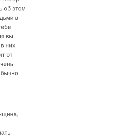
ь об этом
юдьми в
тебе
ия вы
 в них
ит от
очень
Обычно
нщина,
мать