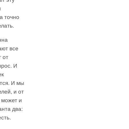
и
а точно
елать.
нна
ают все
 от
ырос. И
ек
тся. И мы
лей, и от
 может и
анта два:
есть.