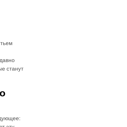
стьем
 давно
ые станут
о
едующее:
ет эту