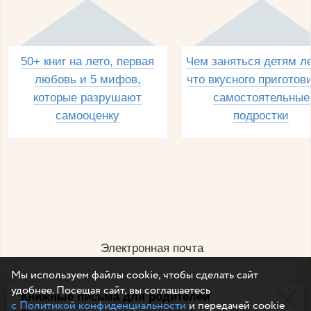
50+ книг на лето, первая
Чем заняться детям л
любовь и 5 мифов,
что вкусного приготов
которые разрушают
самостоятельные
самооценку
подростки
Электронная почта
Мы используем файлы cookie, чтобы сделать сайт
удобнее. Посещая сайт, вы соглашаетесь
Книжные письма для родителей
Например, dulsineya@gmail.com
с Политикой конфиденциальности
и передачей cookie
Без спама и смс