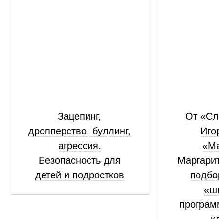
Зацепинг,
От «Сл
дропперство, буллинг,
Иго
агрессия.
«Ма
Безопасность для
Маргари
детей и подростков
подбор
«ш
програм