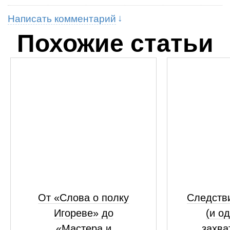
Написать комментарий
Похожие статьи
От «Слова о полку
Следстви
Игореве» до
(и од
«Мастера и
захв