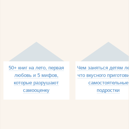
50+ книг на лето, первая
Чем заняться детям л
любовь и 5 мифов,
что вкусного приготов
которые разрушают
самостоятельные
самооценку
подростки