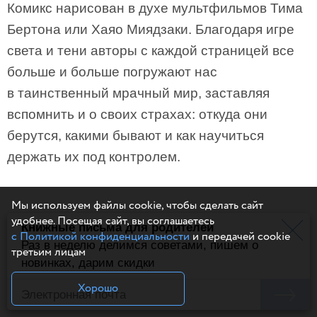
Комикс нарисован в духе мультфильмов Тима
Бертона или Хаяо Миядзаки. Благодаря игре
света и тени авторы с каждой страницей все
больше и больше погружают нас
в таинственный мрачный мир, заставляя
вспомнить и о своих страхах: откуда они
берутся, какими бывают и как научиться
держать их под контролем.
Мы используем файлы cookie, чтобы сделать сайт
удобнее. Посещая сайт, вы соглашаетесь
15.
Это вам не отель
Книжные письма для родителей
с Политикой конфиденциальности
и передачей cookie
Раз в неделю делимся советами, пишем о
третьим лицам
новинках, дарим скидки
Хорошо