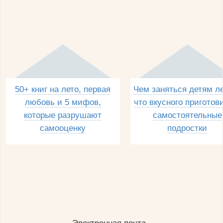
50+ книг на лето, первая
Чем заняться детям л
любовь и 5 мифов,
что вкусного приготов
которые разрушают
самостоятельные
самооценку
подростки