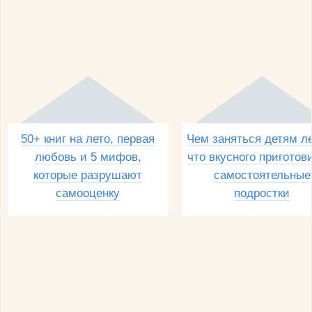
50+ книг на лето, первая
Чем заняться детям л
любовь и 5 мифов,
что вкусного приготов
которые разрушают
самостоятельные
самооценку
подростки