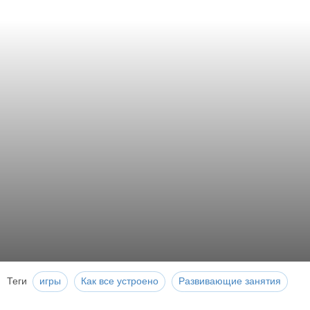
Теги
игры
Как все устроено
Развивающие занятия