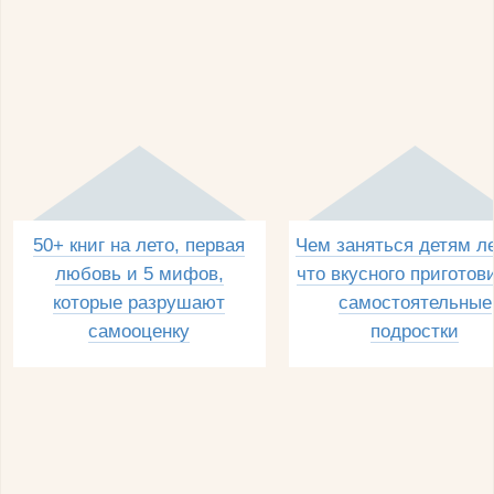
50+ книг на лето, первая
Чем заняться детям л
любовь и 5 мифов,
что вкусного приготов
которые разрушают
самостоятельные
самооценку
подростки