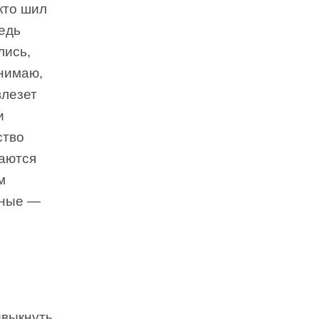
 кто шил
ведь
лись,
онимаю,
влезет
и
ство
аются
м
сные —
ивыкнуть.