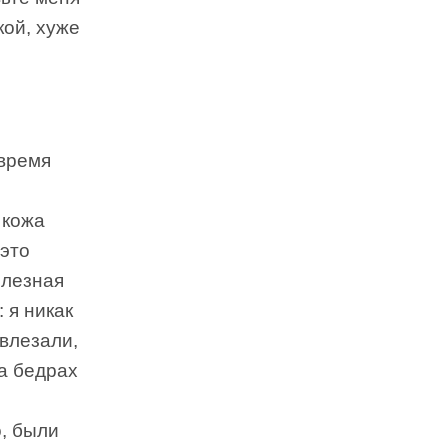
кой, хуже
 время
 кожа
 это
олезная
 я никак
влезали,
на бедрах
, были