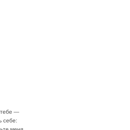
 тебе —
 себе:
вьте меня