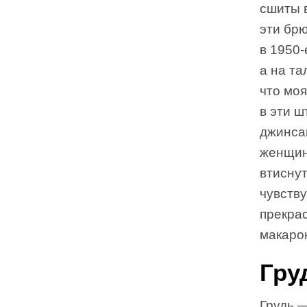
сшиты в
эти брю
в 1950
а на та
что моя
в эти 
джинса
женщин
втиснут
чувств
прекра
макаро
Гру
Грудь —