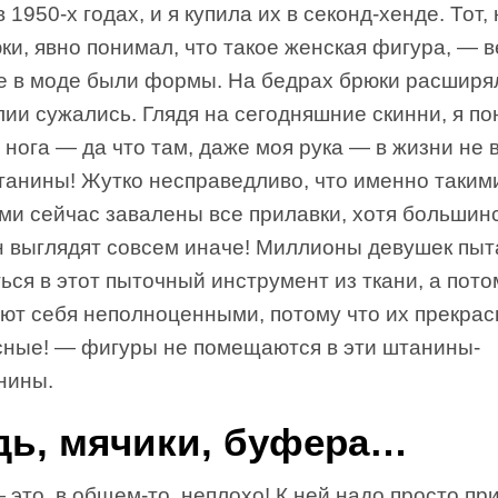
 1950-х годах, и я купила их в секонд-хенде. Тот,
ки, явно понимал, что такое женская фигура, — 
-е в моде были формы. На бедрах брюки расширя
лии сужались. Глядя на сегодняшние скинни, я п
 нога — да что там, даже моя рука — в жизни не 
штанины! Жутко несправедливо, что именно таким
ми сейчас завалены все прилавки, хотя большин
 выглядят совсем иначе! Миллионы девушек пыт
ься в этот пыточный инструмент из ткани, а пото
уют себя неполноценными, потому что их прекра
сные! — фигуры не помещаются в эти штанины-
нины.
дь, мячики, буфера…
 это, в общем-то, неплохо! К ней надо просто пр