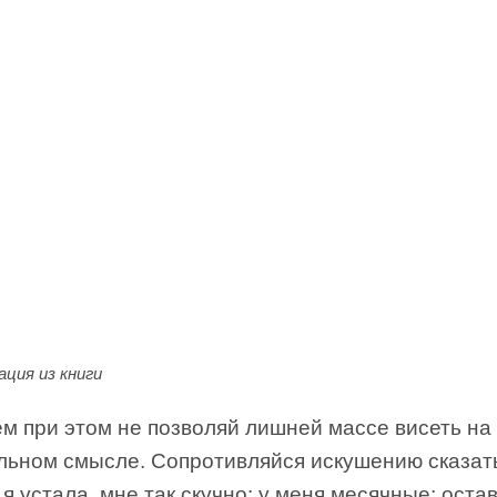
ция из книги
ем при этом не позволяй лишней массе висеть на
альном смысле. Сопротивляйся искушению сказать
 я устала, мне так скучно; у меня месячные; оста