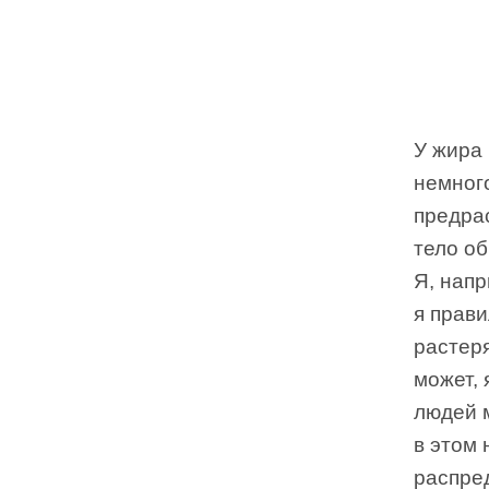
У жира 
немного
предра
тело о
Я, напр
я прави
растеря
может, 
людей м
в этом 
распре