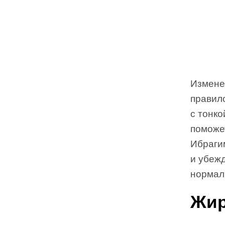
Изменен
правил
с тонко
поможе
Ибраги
и убежд
нормал
Жир