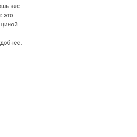
ешь вес
: это
нщиной.
удобнее.