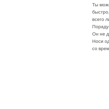
Ты мож
быстро,
всего л
Пораду
Он не д
Носи од
со вре