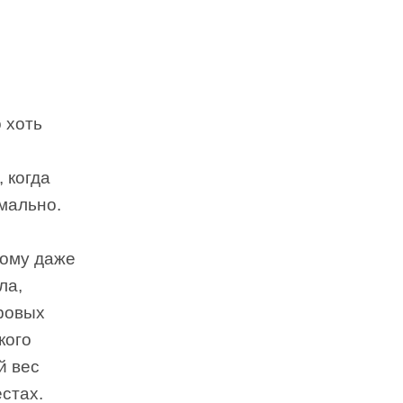
 хоть
, когда
мально.
тому даже
ла,
оровых
кого
й вес
стах.