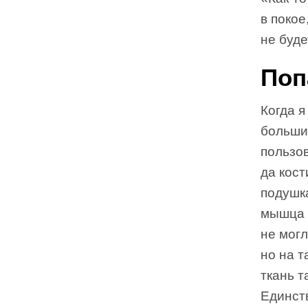
в покое
не буде
Поп
Когда я
больши
пользо
да кост
подушка
мышца д
не могл
но на т
ткань т
Единст