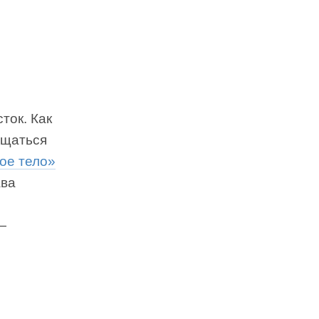
ток. Как
ощаться
ое тело»
ава
—