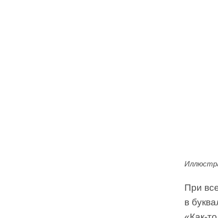
Иллюстра
При вс
в букв
«Как-то