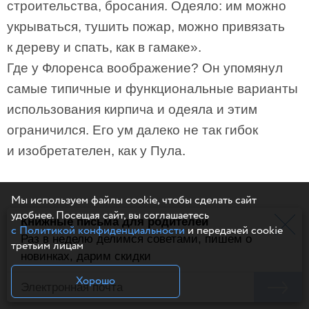
строительства, бросания. Одеяло: им можно
укрываться, тушить пожар, можно привязать
к дереву и спать, как в гамаке».
Где у Флоренса воображение? Он упомянул
самые типичные и функциональные варианты
использования кирпича и одеяла и этим
ограничился. Его ум далеко не так гибок
и изобретателен, как у Пула.
Мы используем файлы cookie, чтобы сделать сайт
удобнее. Посещая сайт, вы соглашаетесь
Книжные письма для родителей
с Политикой конфиденциальности
и передачей cookie
Раз в неделю делимся советами, пишем о
третьим лицам
новинках, дарим скидки
Хорошо