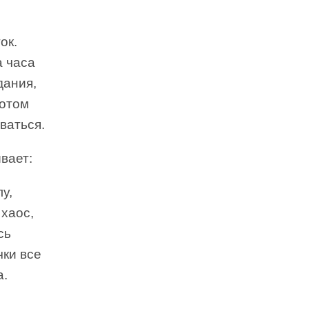
ок.
а часа
дания,
потом
ваться.
вает:
у,
 хаос,
сь
чки все
а.