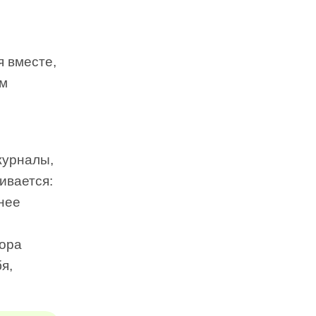
я вместе,
ом
журналы,
ивается:
нее
вора
я,