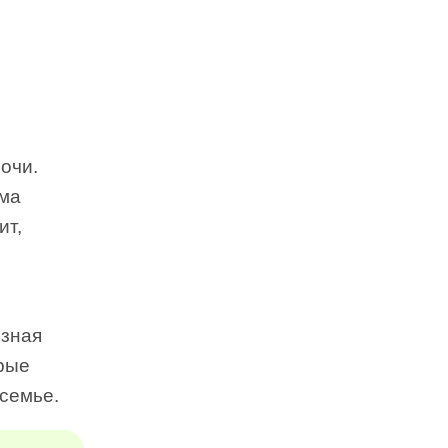
лочи.
ама
ит,
езная
орые
семье.