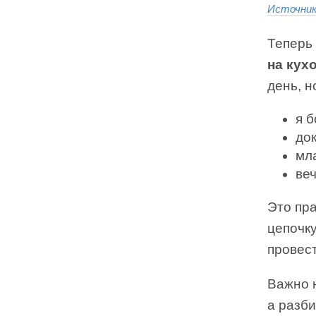
Источни
Теперь 
на кух
день, н
я 
до
мл
ве
Это пр
цепочку
провест
Важно н
а разби