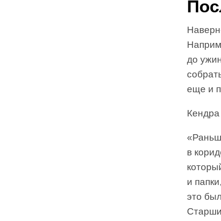
Пос
Наверно
Наприм
до ужин
собрать
еще и п
Кендра 
«Раньш
в корид
которы
и папки
это был
Старшие