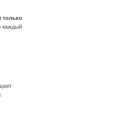
 только
го каждый
ащает
с