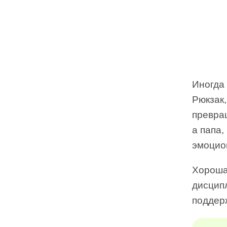
Иногда 
Рюкзак
превращ
а папа,
эмоцио
Хороша
дисципл
поддер