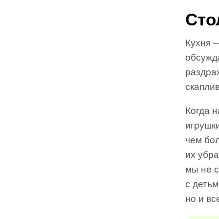
Сто
Кухня —
обсужд
раздра
скаплив
Когда 
игрушк
чем бо
их убра
мы не с
с детьм
но и вс