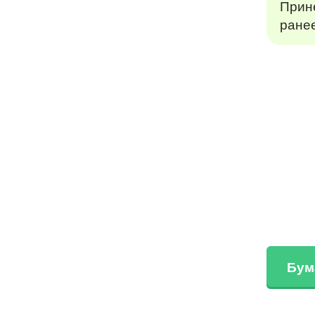
Прине
ране
Бум