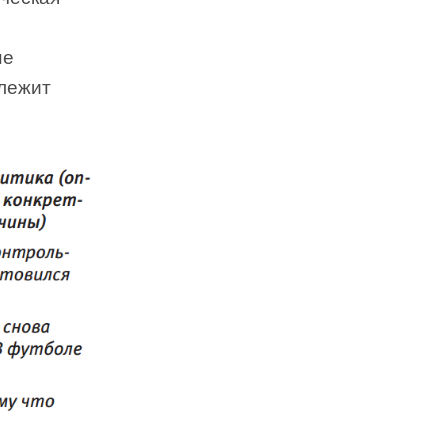
не
длежит