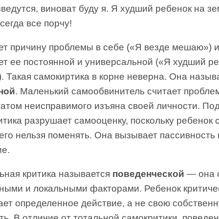
ведутся, виноват буду я. Я худший ребенок на зе
сегда все порчу!
ет причину проблемы в себе («Я везде мешаю») 
ет ее постоянной и универсальной («Я худший ре
. Такая самокиртика в корне неверна. Она назыв
ной
. Маленький самообвинитель считает пробле
татом неисправимого изъяна своей личности. По
тика разрушает самооценку, поскольку ребенок с
его нельзя поменять. Она вызывает пассивность 
ие.
ьная критика называется
поведенческой
— она 
ными и локальными факторами. Ребенок критиче
ает определенное действие, а не свою собствен
ь. В отличие от тотальной самокритики, поведе