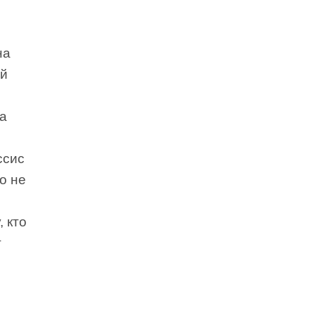
на
ей
ка
ссис
то не
 кто
т