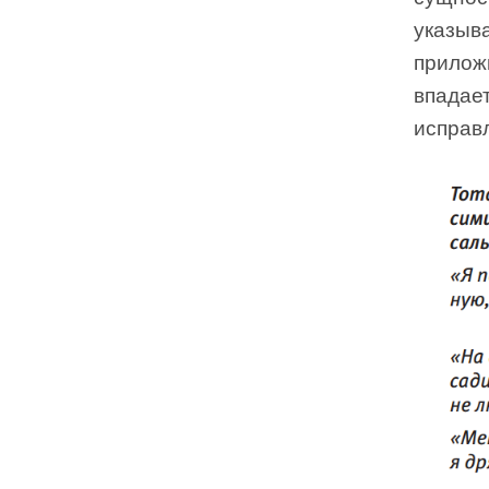
указыв
прилож
впадает
исправ