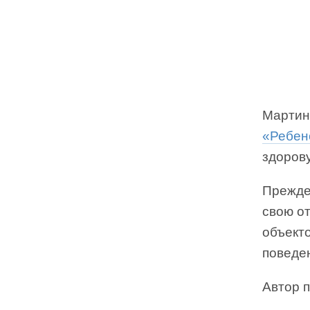
Мартин 
«Ребен
здоров
Прежде
свою от
объекто
поведе
Автор 