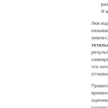
раз
Я в
Люк ищ
называ
земле»)
тоталь
резуль
самокри
что нич
отчаян
Правил
времен
оценив
сущност