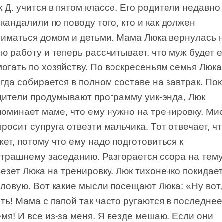
 Д. учится в пятом классе. Его родители недавно
кандалили по поводу того, кто и как должен
ниматься домом и детьми. Мама Люка вернулась 
ю работу и теперь рассчитывает, что муж будет 
могать по хозяйству. По воскресеньям семья Люка
гда собирается в полном составе на завтрак. По
дители продумывают программу уик-энда, Люк
поминает маме, что ему нужно на тренировку. Ми
просит супруга отвезти мальчика. Тот отвечает, ч
ет, потому что ему надо подготовиться к
втрашнему заседанию. Разгорается ссора на тему,
езет Люка на тренировку. Люк тихонечко покидае
оловую. Вот какие мысли посещают Люка: «Ну вот,
ть! Мама с папой так часто ругаются в последнее
мя! И все из-за меня. Я везде мешаю. Если они