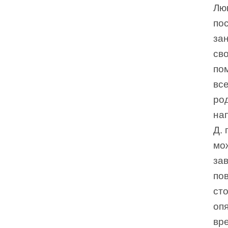
Люк
пос
за
сво
по
все
ро
на
Д. 
мож
за
пов
ст
опя
вре