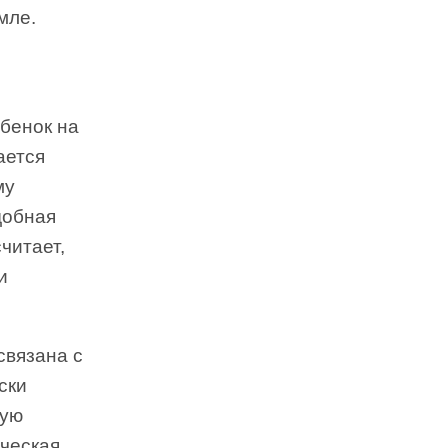
мле.
и
бенок на
ается
му
добная
читает,
и
связана с
ски
ную
нческая