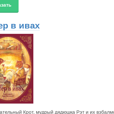
азать
ер в ивах
ательный Крот, мудрый дядюшка Рэт и их взбал