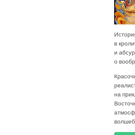
Истори
в крол
и абсур
о вообр
Красоч
реалис
на при
Восточ
атмосф
волшеб