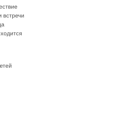
ествие
и встречи
ца
иходится
детей