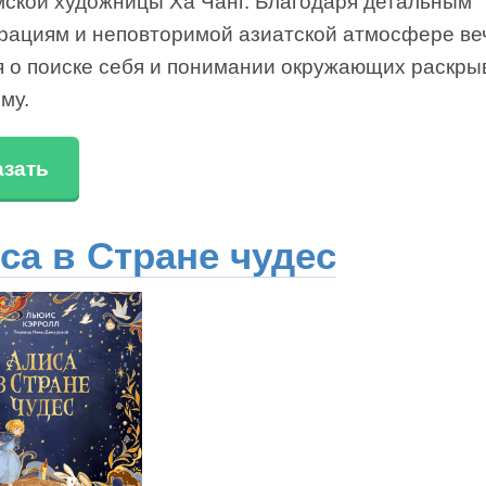
мской художницы Ха Чанг. Благодаря детальным
рациям и неповторимой азиатской атмосфере ве
я о поиске себя и понимании окружающих раскры
му.
азать
са в Стране чудес