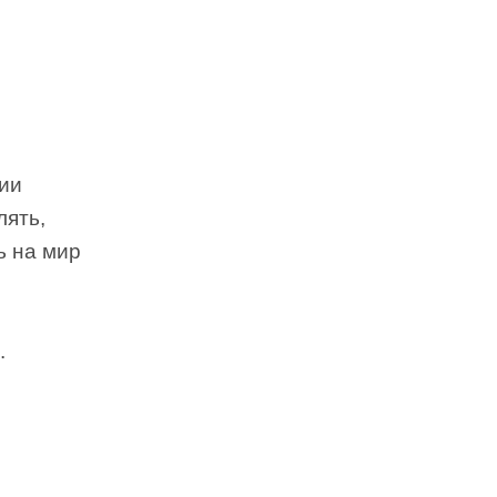
рии
лять,
ь на мир
.