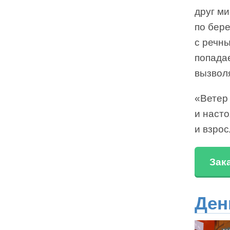
друг м
по бере
с речн
попада
вызволя
«Ветер
и наст
и взрос
Зак
Ден