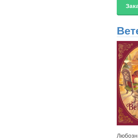
Зак
Вет
Любозн