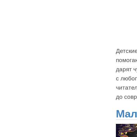
Детские
помога
дарят ч
с любо
читател
до совр
Мал