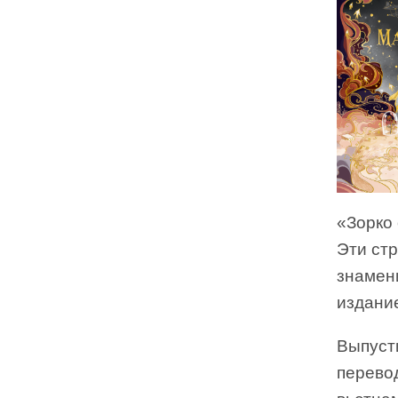
«Зорко 
Эти ст
знамен
издание
Выпуст
перево