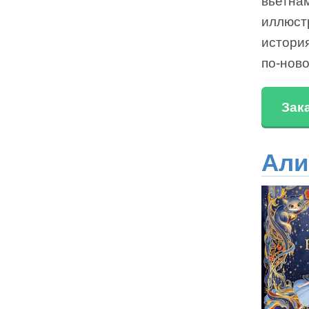
вьетна
иллюст
истори
по-ново
Зак
Али