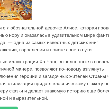
я о любознательной девочке Алисе, которая про
ичью нору и оказалась в удивительном мире фант
да, — одна из самых известных детских книг
ажении, взрослении и поиске своего пути.
ные иллюстрации Ха Чанг, выполненные в совре
тичной манере, позволяют по-новому взглянуть
ключения героини и загадочных жителей Страны ч
ная стилизация придает классическому сюжету о
еру сказки и делает знакомую историю еще боле
ной и выразительной.