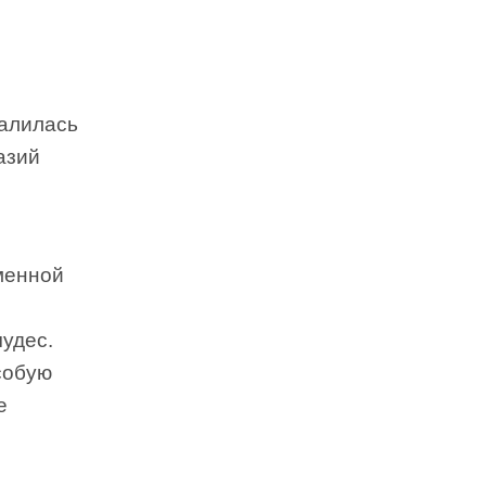
валилась
азий
менной
удес.
собую
е