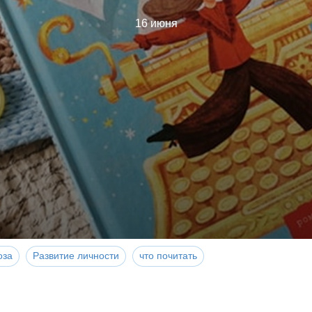
16 июня
оза
Развитие личности
что почитать