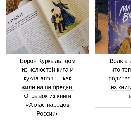
Ворон Куркыль, дом
Волк в 
из челюстей кита и
что те
кукла алэл — как
родител
жили наши предки.
из книг
Отрывок из книги
«Атлас народов
России»