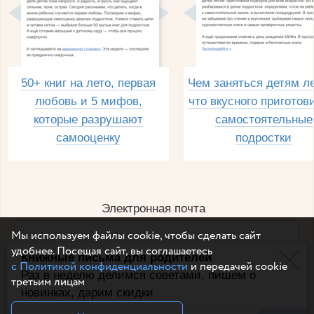
50+ книг на лето, первая
Чем заняться детям л
любовь и 5 мифов,
что вкусного приготов
которые разрушают
самостоятельные
самооценку
подростки
Электронная почта
Мы используем файлы cookie, чтобы сделать сайт
удобнее. Посещая сайт, вы соглашаетесь
Книжные письма для родителей
Например, dulsineya@gmail.com
с Политикой конфиденциальности
и передачей cookie
Без спама и смс
Раз в неделю делимся советами, пишем о
третьим лицам
новинках, дарим скидки
Подписаться