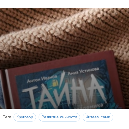
Теги
Кругозор
Развитие личности
Читаем сами