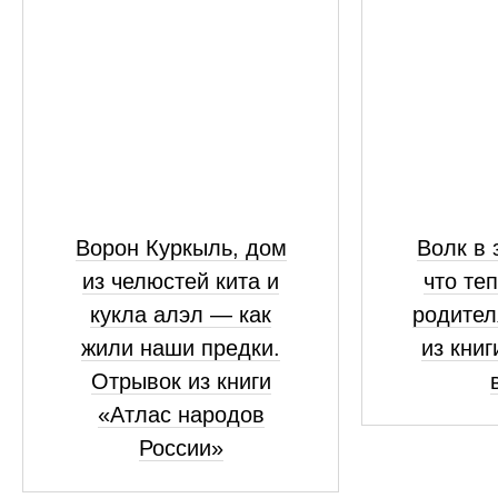
Ворон Куркыль, дом
Волк в 
из челюстей кита и
что те
кукла алэл — как
родител
жили наши предки.
из книг
Отрывок из книги
«Атлас народов
России»