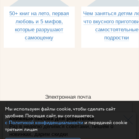
50+ книг на лето, первая
Чем заняться детям л
любовь и 5 мифов,
что вкусного приготов
которые разрушают
самостоятельные
самооценку
подростки
Электронная почта
Мы используем файлы cookie, чтобы сделать сайт
удобнее. Посещая сайт, вы соглашаетесь
Книжные письма для родителей
Например, dulsineya@gmail.com
с Политикой конфиденциальности
и передачей cookie
Без спама и смс
Раз в неделю делимся советами, пишем о
третьим лицам
новинках, дарим скидки
Подписаться