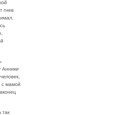
кой
т гнев
нимал,
ась
е,
ой
ь
у Анники
 человек,
 с мамой
наконец
 так