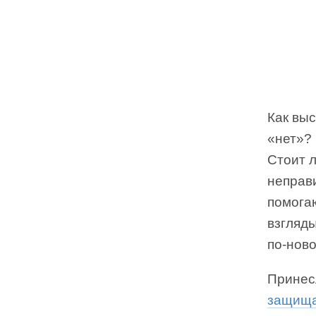
Как выс
«нет»?
Стоит л
неправ
помога
взгляд
по-нов
Принес
защища