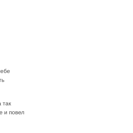
тебе
ть
 так
е и повел