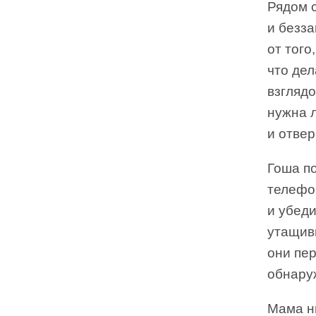
Рядом 
и безза
от того
что де
взглядо
нужна 
и отвер
Гоша по
телефон
и убеди
утащив
они пе
обнару
Мама ни