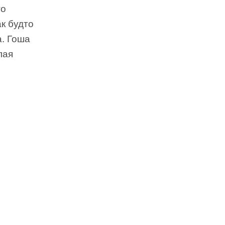
го
к будто
а. Гоша
лая