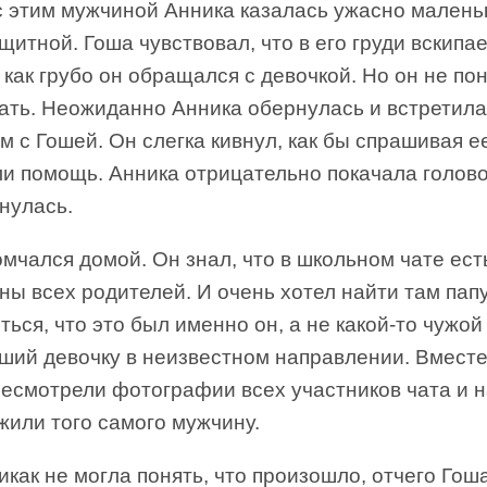
с этим мужчиной Анника казалась ужасно малень
щитной. Гоша чувствовал, что в его груди вскипае
, как грубо он обращался с девочкой. Но он не по
лать. Неожиданно Анника обернулась и встретил
м с Гошей. Он слегка кивнул, как бы спрашивая е
ли помощь. Анника отрицательно покачала голов
нулась.
мчался домой. Он знал, что в школьном чате ест
ы всех родителей. И очень хотел найти там пап
ться, что это был именно он, а не какой-то чужой
ший девочку в неизвестном направлении. Вместе
ресмотрели фотографии всех участников чата и 
жили того самого мужчину.
как не могла понять, что произошло, отчего Гоша