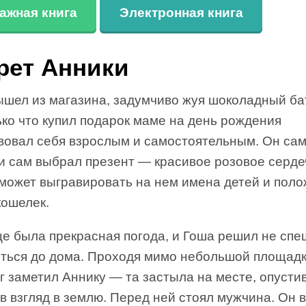
ажная книга
Электронная книга
рет Анники
ышел из магазина, задумчиво жуя шоколадный ба
ко что купил подарок маме на день рождения
твовал себя взрослым и самостоятельным. Он сам
и сам выбрал презент — красивое розовое серде
может выгравировать на нем имена детей и поло
кошелек.
це была прекрасная погода, и Гоша решил не спе
яться до дома. Проходя мимо небольшой площадк
г заметил Аннику — та застыла на месте, опусти
в взгляд в землю. Перед ней стоял мужчина. Он 