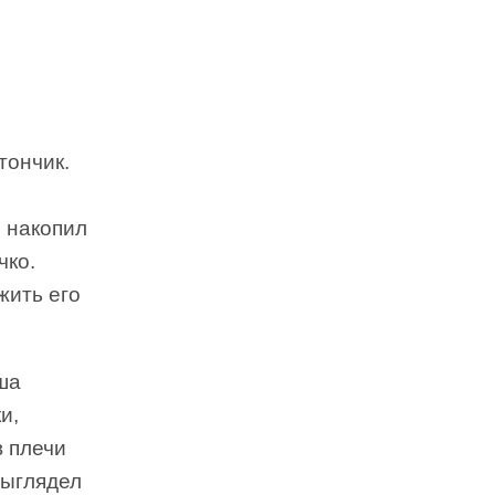
тончик.
 накопил
чко.
жить его
ша
и,
в плечи
выглядел