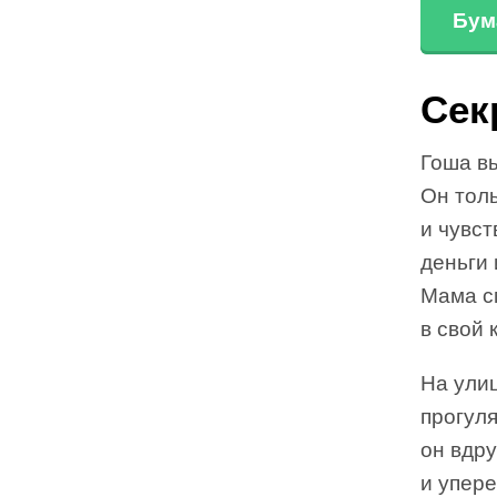
Бум
Сек
Гоша в
Он толь
и чувс
деньги 
Мама с
в свой 
На ули
прогул
он вдру
и упере