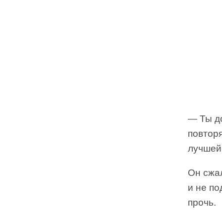
— Ты до
повторя
лучшей
Он сжал
и не по
прочь.