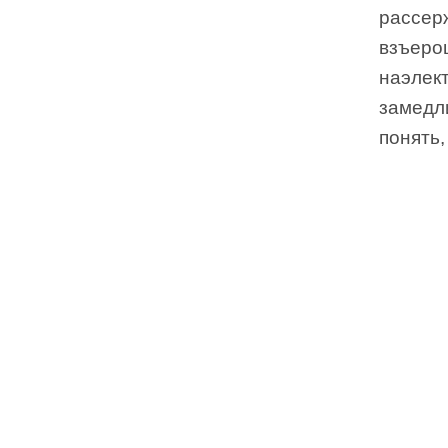
рассер
взъеро
наэлект
замедли
понять,