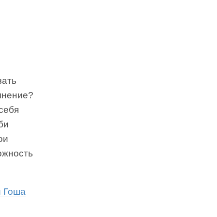
зать
мнение?
 себя
би
ои
ожность
и Гоша