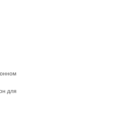
тонном
он для