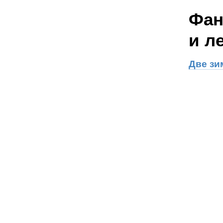
Фан
и л
Две з