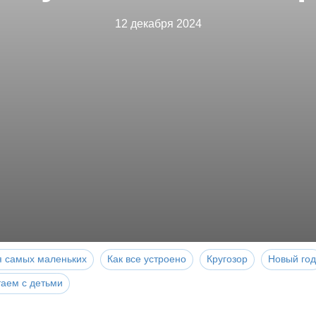
12 декабря 2024
я самых маленьких
Как все устроено
Кругозор
Новый год
таем с детьми