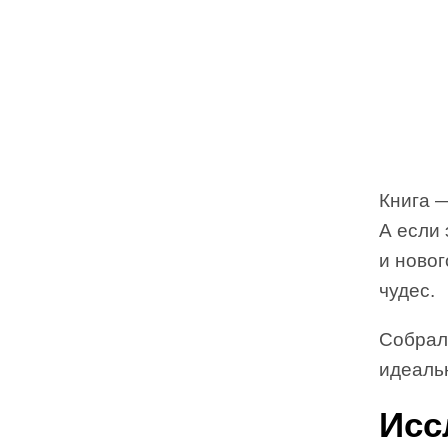
Книга —
А если 
и ново
чудес.
Собрал
идеальн
Исс