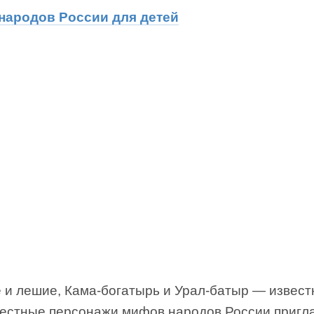
ародов России для детей
 и лешие, Кама-богатырь и Урал-батыр ― извес
вестные персонажи мифов народов России приг