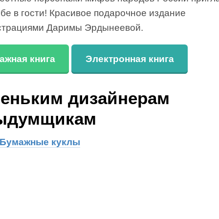
ебе в гости! Красивое подарочное издание
страциями Даримы Эрдынеевой.
ажная книга
Электронная книга
еньким дизайнерам
ыдумщикам
 Бумажные куклы