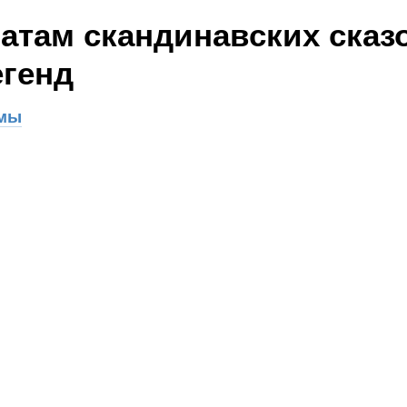
атам скандинавских сказ
егенд
имы