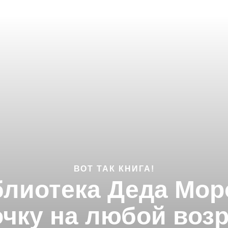
ВОТ ТАК КНИГА!
иотека Деда Моро
чку на любой воз