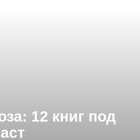
за: 12 книг под
раст