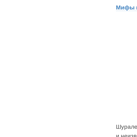
Мифы н
Шурале
и неиз