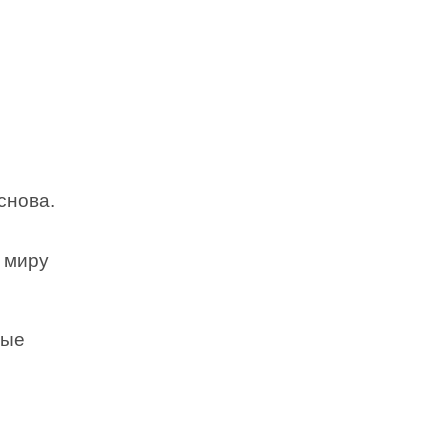
снова.
 миру
рые