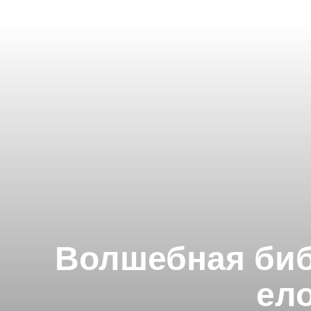
Волшебная библ
ело