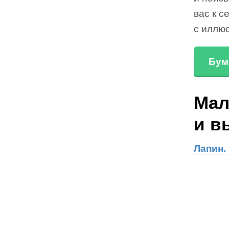
вас к с
с иллю
Бум
Мал
и в
Лапин.