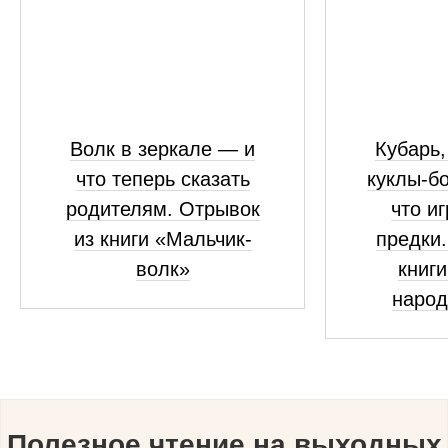
Волк в зеркале — и
Кубарь,
что теперь сказать
куклы-б
родителям. Отрывок
что и
из книги «Мальчик-
предки.
волк»
книги
народ
Полезное чтение на выходных