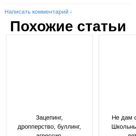
Написать комментарий
Похожие статьи
Зацепинг,
Не дам с
дропперство, буллинг,
Школьны
агрессия.
де