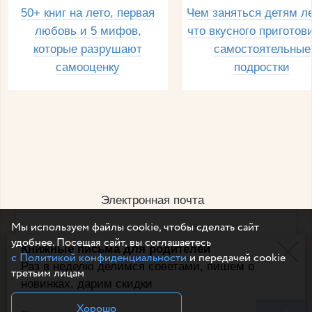
50+ книг на лето, первая
Чем заняться детям л
любовь и 5 мифов,
что вкусного приготов
которые разрушают
самостоятельные
самооценку
подростки
Электронная почта
Мы используем файлы cookie, чтобы сделать сайт
удобнее. Посещая сайт, вы соглашаетесь
Книжные письма для родителей
Например, dulsineya@gmail.com
с Политикой конфиденциальности
и передачей cookie
Без спама и смс
Раз в неделю делимся советами, пишем о
третьим лицам
новинках, дарим скидки
Подписаться
Хорошо