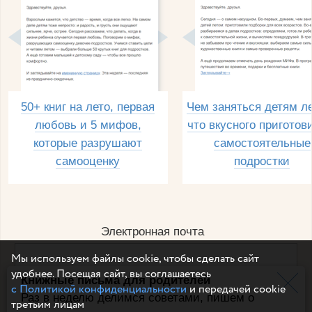
50+ книг на лето, первая
Чем заняться детям л
любовь и 5 мифов,
что вкусного приготов
которые разрушают
самостоятельные
самооценку
подростки
Электронная почта
Мы используем файлы cookie, чтобы сделать сайт
удобнее. Посещая сайт, вы соглашаетесь
Книжные письма для родителей
Например, dulsineya@gmail.com
с Политикой конфиденциальности
и передачей cookie
Без спама и смс
Раз в неделю делимся советами, пишем о
третьим лицам