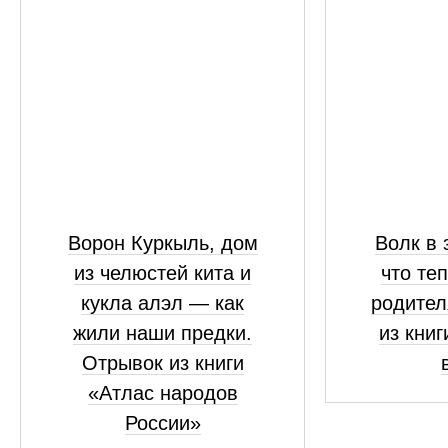
Ворон Куркыль, дом
Волк в 
из челюстей кита и
что те
кукла алэл — как
родител
жили наши предки.
из книг
Отрывок из книги
«Атлас народов
России»