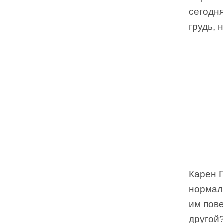
сегодн
грудь, 
Карен Г
нормал
им пове
другой?