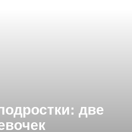
подростки: две
евочек