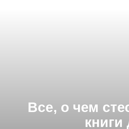
Все, о чем ст
книги