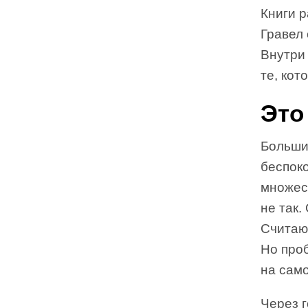
Книги р
Гравел 
Внутри
те, кот
Это
Больши
беспоко
множест
не так.
Считают
Но проб
на сам
Через г