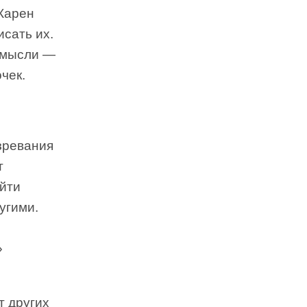
 Карен
сать их.
 мысли —
чек.
зревания
т
ойти
угими.
»
т других