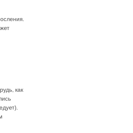
росления.
ожет
рудь, как
лись
едует).
м