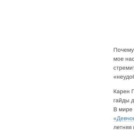
Почему
мое нас
стреми
«неудо
Карен Г
гайды д
В мире 
«Девчо
летняя