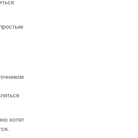
иться
епростым
точником
вляться
чно хотят
тся.