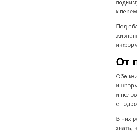
подним
к перем
Под об
жизнен
информа
От 
Обе кн
информ
и нелов
с подр
В них р
знать, 