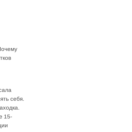
Почему
тков
исала
ять себя.
аходка.
е 15-
ции