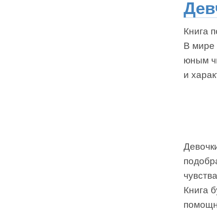
Дев
Книга п
В мире
юным ч
и харак
Девочки
подобра
чувства
Книга 
помощн