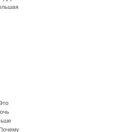
большая
Это
мочь
ньше
 Почему