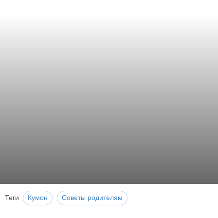
Теги
Кумон
Советы родителям