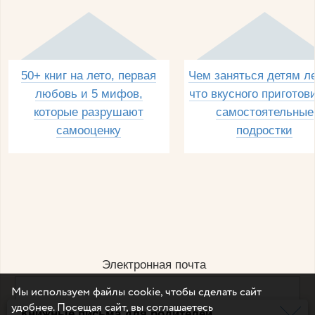
50+ книг на лето, первая
Чем заняться детям л
любовь и 5 мифов,
что вкусного приготов
которые разрушают
самостоятельные
самооценку
подростки
Электронная почта
Мы используем файлы cookie, чтобы сделать сайт
удобнее. Посещая сайт, вы соглашаетесь
Книжные письма для родителей
Например, dulsineya@gmail.com