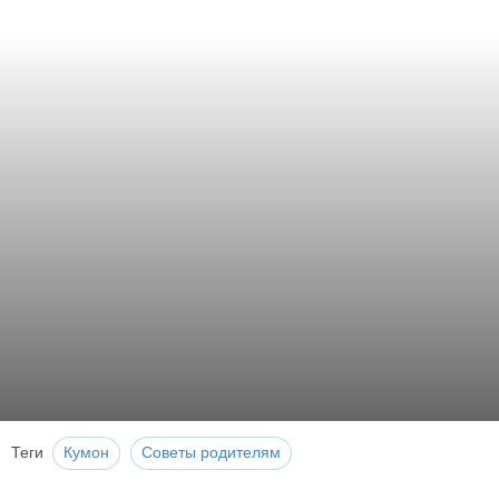
Теги
Кумон
Советы родителям