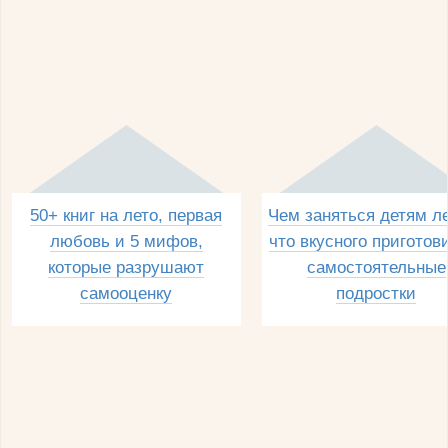
50+ книг на лето, первая
Чем заняться детям л
любовь и 5 мифов,
что вкусного приготов
которые разрушают
самостоятельные
самооценку
подростки