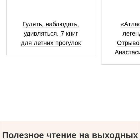
Гулять, наблюдать,
«Атлас
удивляться. 7 книг
леген
для летних прогулок
Отрывок
Анастас
Полезное чтение на выходных