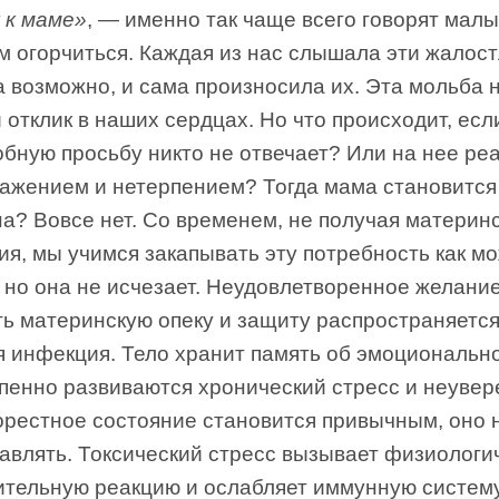
 к маме»
, — именно так чаще всего говорят мал
им огорчиться. Каждая из нас слышала эти жалос
а возможно, и сама произносила их. Эта мольба 
 отклик в наших сердцах. Но что происходит, есл
бную просьбу никто не отвечает? Или на нее ре
ражением и нетерпением? Тогда мама становится
а? Вовсе нет. Со временем, не получая материн
я, мы учимся закапывать эту потребность как м
 но она не исчезает. Неудовлетворенное желани
ь материнскую опеку и защиту распространяется,
я инфекция. Тело хранит память об эмоционально
пенно развиваются хронический стресс и неувер
горестное состояние становится привычным, оно 
равлять. Токсический стресс вызывает физиологи
ительную реакцию и ослабляет иммунную систему