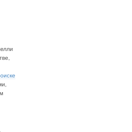
Келли
тве,
поиске
ми,
ом