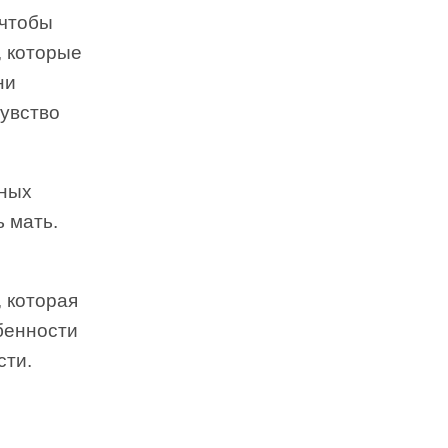
 чтобы
, которые
ни
чувство
ьных
 мать.
, которая
бенности
сти.