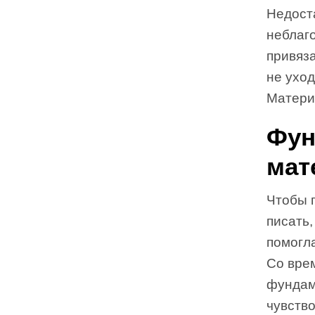
Недост
неблаг
привяз
не уход
Матери
Фун
мат
Чтобы п
писать,
помогл
Со вре
фундам
чувств