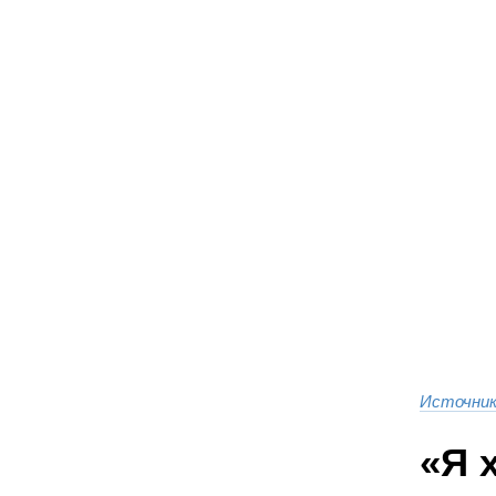
Источни
«Я 