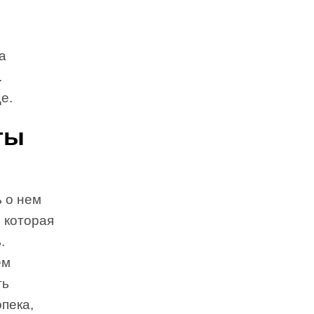
а
.
е.
ты
ь о нем
, которая
.
ем
ть
пека,