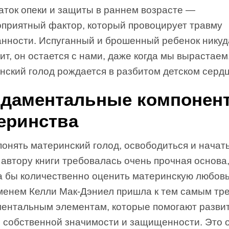
аток опеки и защиты в раннем возрасте —
оприятный фактор, который провоцирует травму
анности. Испуганный и брошенный ребенок никуд
ит, он остается с нами, даже когда мы вырастаем
нский голод рождается в разбитом детском сердц
даментальные компонен
еринства
онять материнский голод, освободиться и начат
 автору книги требовалась очень прочная основа
а бы количественно оценить материнскую любовь
менем Келли Мак-Дэниел пришла к тем самым тр
ентальным элементам, которые помогают разви
о собственной значимости и защищенности. Это о