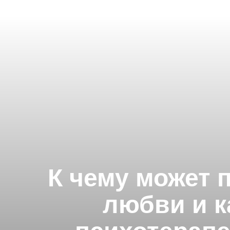
К чему может 
любви и к