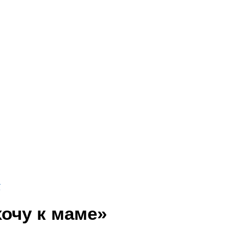
к
хочу к маме»