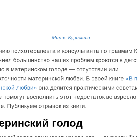
Мария Курамина
нию психотерапевта и консультанта по травмам 
ниел большинство наших проблем кроются в детс
но в материнском голоде — отсутствии или
аточности материнской любви. В своей книге
«В 
нской любви»
она делится практическими совета
 помогут восполнить этот недостаток во взросл
е. Публикуем отрывок из книги.
еринский голод