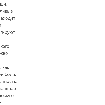
ыши,
тливые
находит
и
агируют
ского
ожно
е
 как
й боли,
енность.
начинает
ческую
.