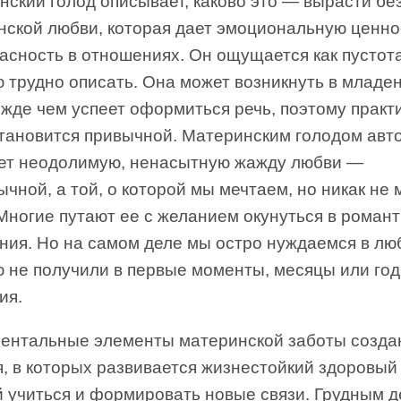
ский голод описывает, каково это — вырасти бе
нской любви, которая дает эмоциональную ценно
асность в отношениях. Он ощущается как пустота
 трудно описать. Она может возникнуть в младе
жде чем успеет оформиться речь, поэтому практ
становится привычной. Материнским голодом авто
ет неодолимую, ненасытную жажду любви —
ычной, а той, о которой мы мечтаем, но никак не
Многие путают ее с желанием окунуться в роман
ния. Но на самом деле мы остро нуждаемся в лю
ю не получили в первые моменты, месяцы или го
ия.
ентальные элементы материнской заботы созда
, в которых развивается жизнестойкий здоровый 
й учиться и формировать новые связи. Грудным д