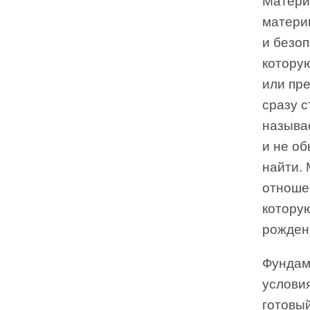
Материн
матери
и безоп
которую
или пре
сразу 
называ
и не об
найти. 
отноше
котору
рожден
Фундам
условия
готовы