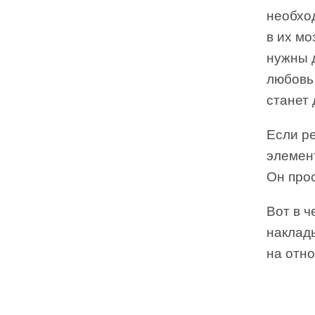
необхо
в их мо
нужны 
любовь
станет 
Если р
элемент
Он прос
Вот в ч
наклады
на отно