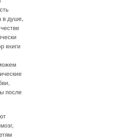
з
сть
 в душе,
нчестве
ически
р книги
 можем
тические
бви,
ды после
ют
мозг,
етям