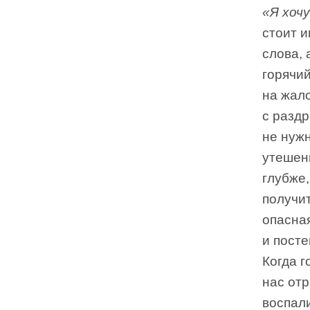
«Я хочу
стоит 
слова, 
горячий
на жало
с разд
не нужн
утешени
глубже,
получит
опасна
и посте
Когда 
нас от
воспал