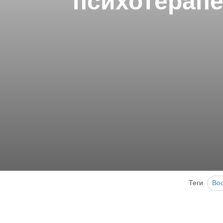
психотерапе
Теги
Во