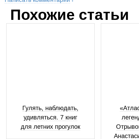
Похожие статьи
Гулять, наблюдать,
«Атлас
удивляться. 7 книг
леген
для летних прогулок
Отрывок
Анастас