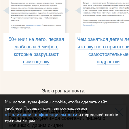
50+ книг на лето, первая
Чем заняться детям л
любовь и 5 мифов,
что вкусного приготов
которые разрушают
самостоятельные
самооценку
подростки
Электронная почта
Мы используем файлы cookie, чтобы сделать сайт
удобнее. Посещая сайт, вы соглашаетесь
Книжные письма для родителей
Например, dulsineya@gmail.com
с Политикой конфиденциальности
и передачей cookie
Без спама и смс
Раз в неделю делимся советами, пишем о
третьим лицам
новинках, дарим скидки