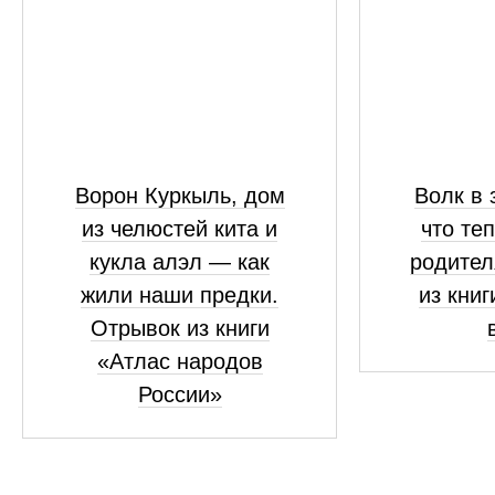
Ворон Куркыль, дом
Волк в 
из челюстей кита и
что те
кукла алэл — как
родител
жили наши предки.
из книг
Отрывок из книги
«Атлас народов
России»