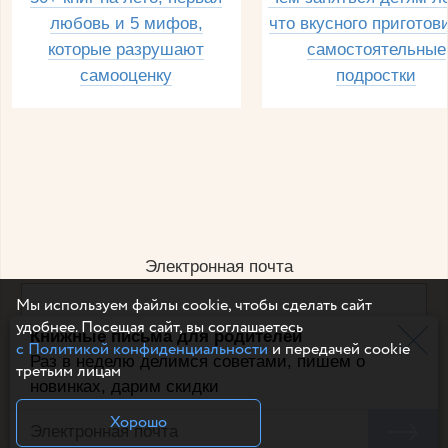
любовь и 5 мифов,
что вкусного приготов
которые разрушают
самостоятельные
самооценку
подростки
Электронная почта
Мы используем файлы cookie, чтобы сделать сайт
удобнее. Посещая сайт, вы соглашаетесь
Книжные письма для родителей
Например, dulsineya@gmail.com
с Политикой конфиденциальности
и передачей cookie
Без спама и смс
Раз в неделю делимся советами, пишем о
третьим лицам
новинках, дарим скидки
Подписаться
Хорошо