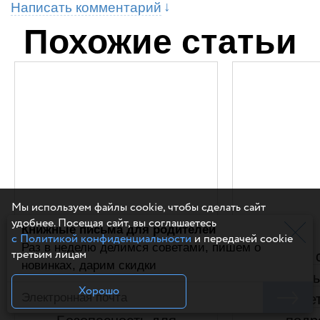
Написать комментарий
Похожие статьи
Мы используем файлы cookie, чтобы сделать сайт
удобнее. Посещая сайт, вы соглашаетесь
Книжные письма для родителей
с Политикой конфиденциальности
и передачей cookie
Раз в неделю делимся советами, пишем о
третьим лицам
Зацепинг,
Не дам с
новинках, дарим скидки
дропперство, буллинг,
Школьны
Хорошо
агрессия.
де