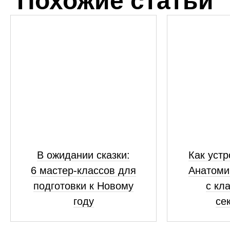
Похожие статьи
В ожидании сказки:
Как устр
6 мастер-классов для
Анатоми
подготовки к Новому
с кл
году
се