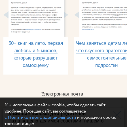
50+ книг на лето, первая
Чем заняться детям л
любовь и 5 мифов,
что вкусного приготов
которые разрушают
самостоятельные
самооценку
подростки
Электронная почта
Мы используем файлы cookie, чтобы сделать сайт
удобнее. Посещая сайт, вы соглашаетесь
Книжные письма для родителей
Например, dulsineya@gmail.com
с Политикой конфиденциальности
и передачей cookie
Без спама и смс
Раз в неделю делимся советами, пишем о
третьим лицам