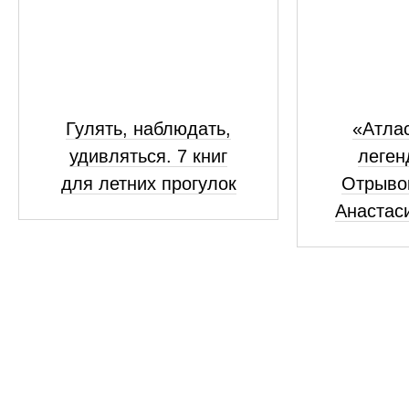
Гулять, наблюдать,
«Атлас
удивляться. 7 книг
леген
для летних прогулок
Отрывок
Анастас