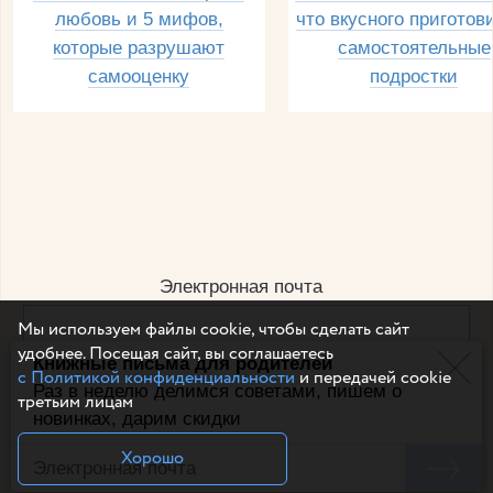
любовь и 5 мифов,
что вкусного приготов
которые разрушают
самостоятельные
самооценку
подростки
Электронная почта
Мы используем файлы cookie, чтобы сделать сайт
удобнее. Посещая сайт, вы соглашаетесь
Книжные письма для родителей
Например, dulsineya@gmail.com
с Политикой конфиденциальности
и передачей cookie
Без спама и смс
Раз в неделю делимся советами, пишем о
третьим лицам
новинках, дарим скидки
Подписаться
Хорошо