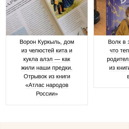
Ворон Куркыль, дом
Волк в 
из челюстей кита и
что те
кукла алэл — как
родител
жили наши предки.
из книг
Отрывок из книги
«Атлас народов
России»