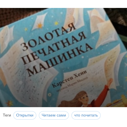
Теги
Открытки
Читаем сами
что почитать