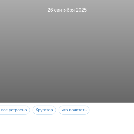
26 сентября 2025
 все устроено
Кругозор
что почитать