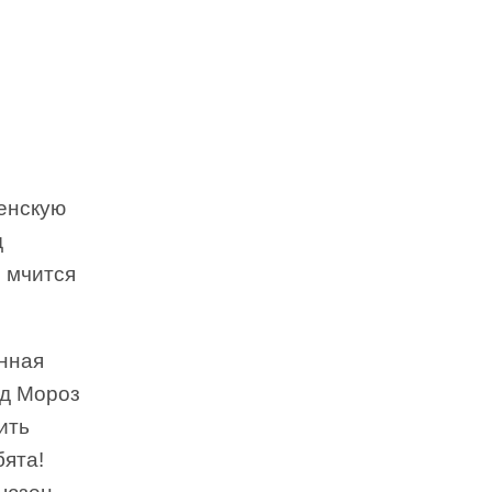
венскую
д
е мчится
анная
ед Мороз
ить
бята!