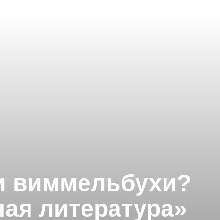
 и виммельбухи?
ная литература»