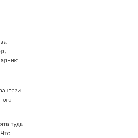
йва
р,
Нарнию.
фэнтези
ного
ята туда
 Что