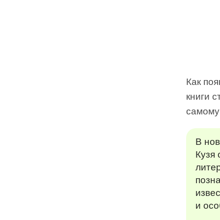
Как по
книги с
самому
В нов
Кузя
литер
позн
извес
и осо