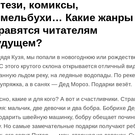
тези, комиксы,
мельбухи… Какие жанры
равятся читателям
удущем?
дядя Кузя, мы попали в новогоднюю или рождест
 С этого крутого склона открывается отличный ви
анную льдом реку, на ледяные водопады. По рек
упряжка, а в санях — Дед Мороз. Подарки везёт.
но, какие и для кого? А вот и счастливчики. Стр
я: мальчик, две девочки и два бобра. Бобрихе Д
подарить швейную машинку, бобру обещает почин
у. Но самые замечательные подарки получают ре