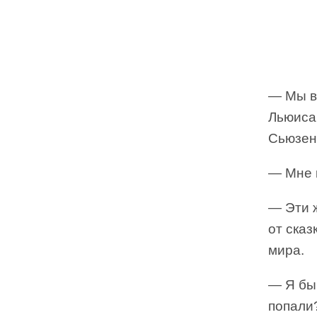
— Мы в
Льюиса 
Сьюзен
— Мне к
— Эти 
от ска
мира.
— Я бы
попали?