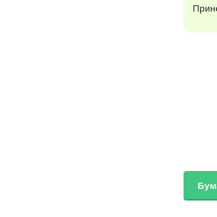
Прине
Бум