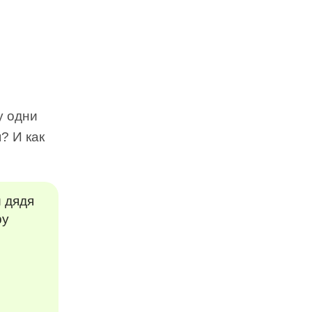
у одни
? И как
 дядя
ру