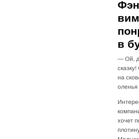
Фэн
вим
пон
в б
— Ой, 
сказку!
на сков
оленья 
Интерес
компани
хочет 
плотин