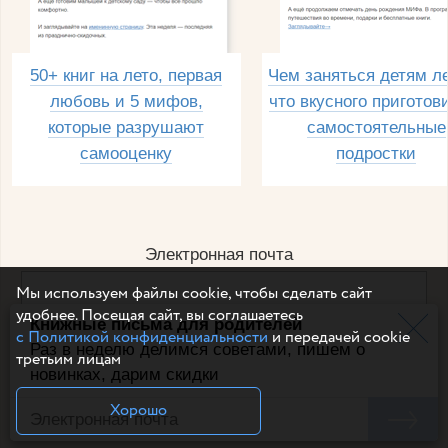
50+ книг на лето, первая
Чем заняться детям л
любовь и 5 мифов,
что вкусного приготов
которые разрушают
самостоятельные
самооценку
подростки
Электронная почта
Мы используем файлы cookie, чтобы сделать сайт
удобнее. Посещая сайт, вы соглашаетесь
Книжные письма для родителей
Например, dulsineya@gmail.com
с Политикой конфиденциальности
и передачей cookie
Без спама и смс
Раз в неделю делимся советами, пишем о
третьим лицам
новинках, дарим скидки
Подписаться
Хорошо