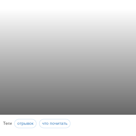
Теги
отрывок
что почитать