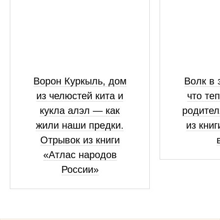
Ворон Куркыль, дом
Волк в 
из челюстей кита и
что те
кукла алэл — как
родител
жили наши предки.
из книг
Отрывок из книги
«Атлас народов
России»