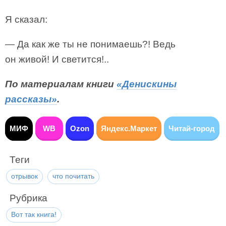
Я сказал:
— Да как же ты не понимаешь?! Ведь
он живой! И светится!..
По материалам книги
«Денискины
рассказы»
.
МИФ
WB
Ozon
Яндекс.Маркет
Читай-город
Теги
отрывок
что почитать
Рубрика
Вот так книга!