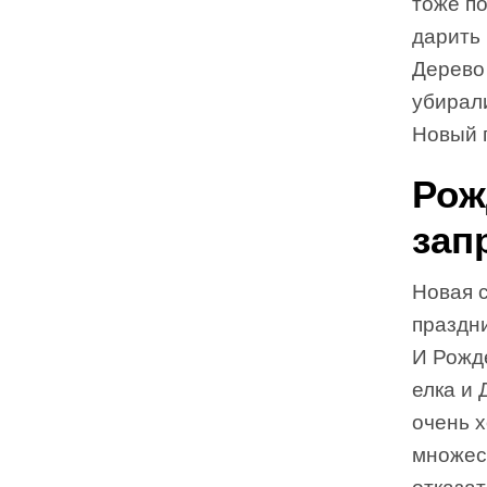
тоже по
дарить 
Дерево 
убирали
Новый г
Рож
зап
Новая с
праздни
И Рожде
елка и 
очень х
множест