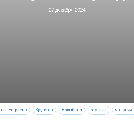
27 декабря 2024
 все устроено
Кругозор
Новый год
отрывок
что почит