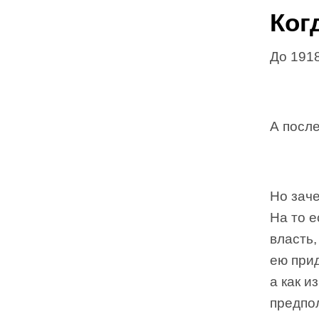
Ког
До 1918
А после
Но зач
На то е
власть,
ею при
а как и
предпол