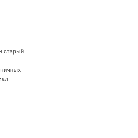
и старый.
дничных
мал