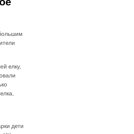
ое
 большим
жители
ей елку,
довали
ько
елка,
рки дети