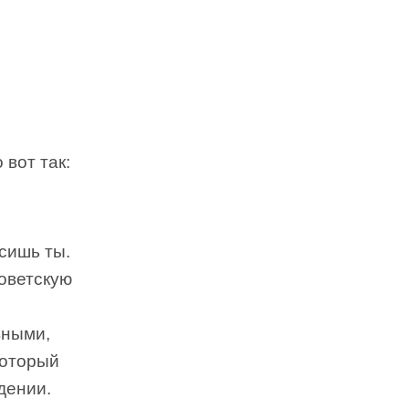
 вот так:
сишь ты.
советскую
вными,
который
дении.