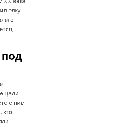
у XX века
ил елку.
о его
ется,
 под
се
рещали.
сте с ним
, кто
яли
й