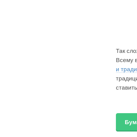
Так сло
Всему 
и трад
традици
ставить
Бум