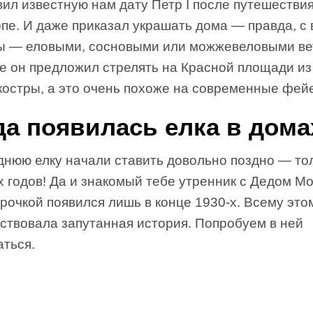
ил известную нам дату Петр I после путешестви
опе. И даже приказал украшать дома — правда, с
ы — еловыми, сосновыми или можжевеловыми ве
же он предложил стрелять на Красной площади из
костры, а это очень похоже на современные фей
да появилась елка в дома
днюю елку начали ставить довольно поздно — то
х годов! Да и знакомый тебе утренник с Дедом М
рочкой появился лишь в конце 1930-х. Всему это
ствовала запутанная история. Попробуем в ней
аться.