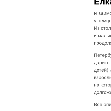
Елк
И заим
у немце
Из сто
и малым
продол
Петерб
дарить 
детей) 
взрослы
на кото
долгож
Все оп