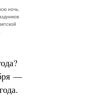
сю ночь.
аздников
ветской
,
года?
ября —
года.