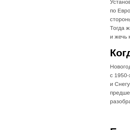
Установ
по Евр
сторон
Тогда 
и жечь 
Ког
Нового
с 1950-
и Снегу
предше
разобр