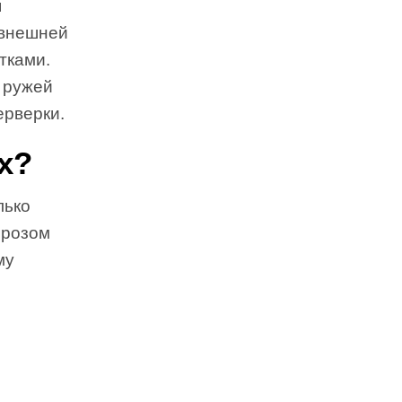
я
 внешней
тками.
 ружей
ерверки.
х?
лько
орозом
му