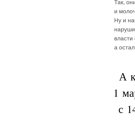
Так, он
и моло
Ну и н
наруши
власти 
а оста
А к
1 ма
с 1