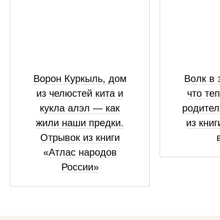
Ворон Куркыль, дом
Волк в 
из челюстей кита и
что те
кукла алэл — как
родител
жили наши предки.
из книг
Отрывок из книги
«Атлас народов
России»