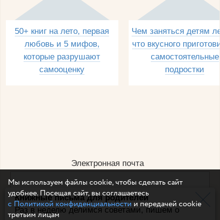
50+ книг на лето, первая
Чем заняться детям л
любовь и 5 мифов,
что вкусного приготов
которые разрушают
самостоятельные
самооценку
подростки
Электронная почта
Мы используем файлы cookie, чтобы сделать сайт
удобнее. Посещая сайт, вы соглашаетесь
Книжные письма для родителей
Например, dulsineya@gmail.com
с Политикой конфиденциальности
и передачей cookie
Без спама и смс
Раз в неделю делимся советами, пишем о
третьим лицам