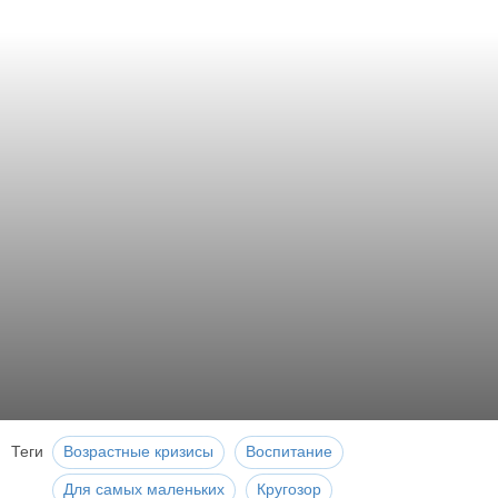
Теги
Возрастные кризисы
Воспитание
Для самых маленьких
Кругозор