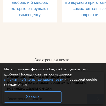
любовь и 5 мифов,
что вкусного приготов
которые разрушают
самостоятельные
самооценку
подростки
Электронная почта
Мы используем файлы cookie, чтобы сделать сайт
удобнее. Посещая сайт, вы соглашаетесь
Книжные письма для родителей
Например, dulsineya@gmail.com
с Политикой конфиденциальности
и передачей cookie
Без спама и смс
Раз в неделю делимся советами, пишем о
третьим лицам
новинках, дарим скидки
Подписаться
Хорошо