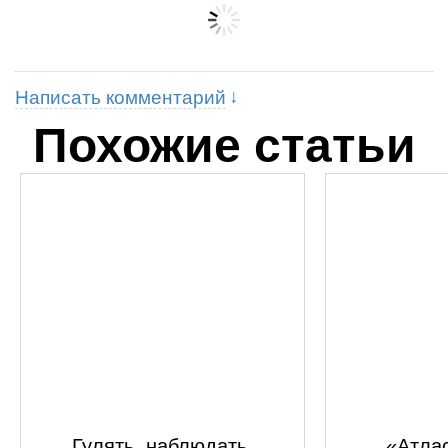
Написать комментарий
Похожие статьи
Гулять, наблюдать,
«Атлас