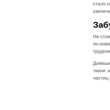
стало н
увеличи
Заб
Не стои
по-ново
трудол
Домашн
ткани, 
частиц