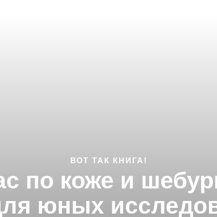
ВОТ ТАК КНИГА!
нас по коже и шебу
для юных исследо