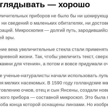
глядывать — хорошо
еличительных приборов не было бы ни шокирующ
 ни сведений о маленьких обитателях, ни досто
раций. Микроскопия — долгий путь, зародившийс
ей эры.
ние века увеличительные стекла стали применят
дневной жизни. Так, чтобы увеличить текст, сверх
камни для чтения», а потом и вовсе придумали оч
же ученые-натуралисты начали использовать луп
я мелких насекомых. В 1590 году голландские м
товлению очков, отец и сын Янсены, создали нов
ского прибора — составной микроскоп. Это была 
, оба конца которой оснащены линзами. Но изобр