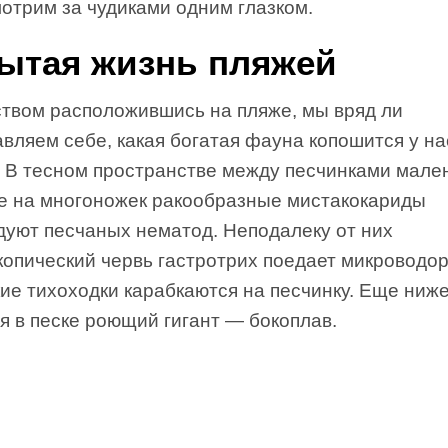
отрим за чудиками одним глазком.
ытая жизнь пляжей
ством расположившись на пляже, мы вряд ли
вляем себе, какая богатая фауна копошится у на
. В тесном пространстве между песчинками мале
е на многоножек ракообразные мистакокариды
дуют песчаных нематод. Неподалеку от них
копический червь гастротрих поедает микроводор
ие тихоходки карабкаются на песчинку. Еще ниж
я в песке роющий гигант — бокоплав.