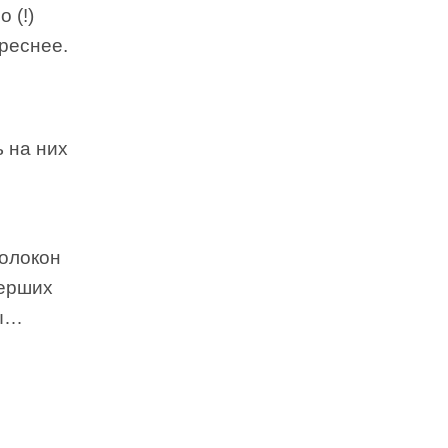
 (!)
реснее.
 на них
волокон
мерших
цы…