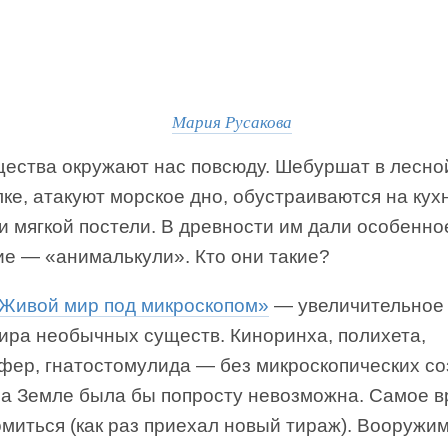
Мария Русакова
щества окружают нас повсюду. Шебуршат в лесно
ке, атакуют морское дно, обустраиваются на кух
и мягкой постели. В древности им дали особенно
ие — «анималькули». Кто они такие?
Живой мир под микроскопом»
— увеличительное 
ира необычных существ. Киноринха, полихета,
фер, гнатостомулида — без микроскопических с
на Земле была бы попросту невозможна. Самое 
миться (как раз приехал новый тираж). Вооружи