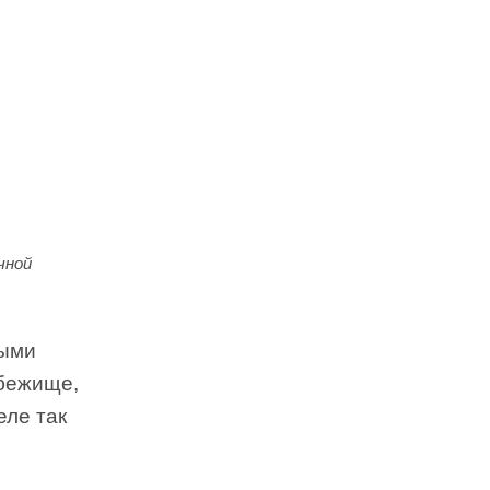
чной
тыми
убежище,
еле так