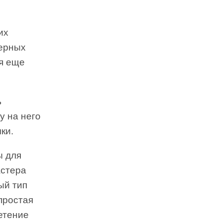
их
верных
я еще
ь
у на него
ки.
ы для
астера
ый тип
простая
етение