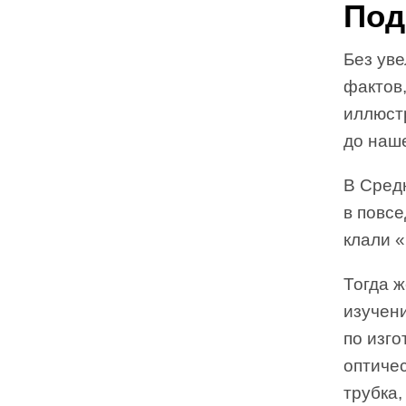
Под
Без ув
фактов,
иллюст
до наш
В Сред
в повсе
клали «
Тогда 
изучени
по изго
оптиче
трубка