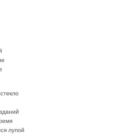
й
не
е
стекло
озданий
время
мся лупой