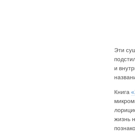
Эти су
подстил
и внутр
назван
Книга
«
микром
лорици
жизнь 
познако