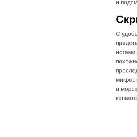
и подсм
Скр
С удоб
предста
ногами
похожи
пресле
микрос
а морск
копаетс