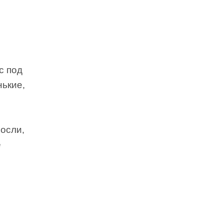
с под
нькие,
осли,
е