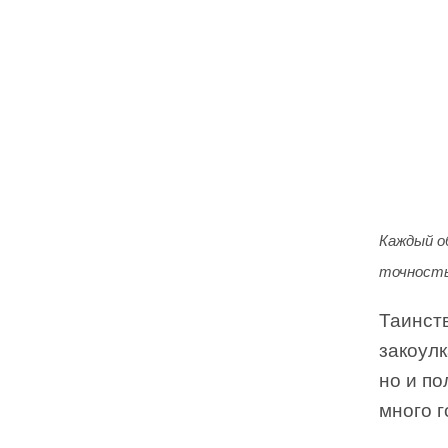
Каждый о
точность
Таинст
закоул
но и по
много г