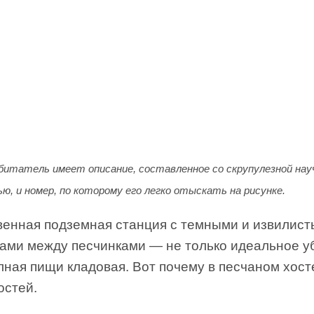
битатель имеет описание, составленное со скрупулезной нау
ю, и номер, по которому его легко отыскать на рисунке.
венная подземная станция с темными и извилис
ками между песчинками — не только идеальное 
лная пищи кладовая. Вот почему в песчаном хост
остей.