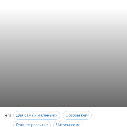
Теги
Для самых маленьких
Обзоры книг
Раннее развитие
Читаем сами