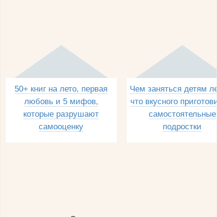
50+ книг на лето, первая
Чем заняться детям л
любовь и 5 мифов,
что вкусного приготов
которые разрушают
самостоятельные
самооценку
подростки