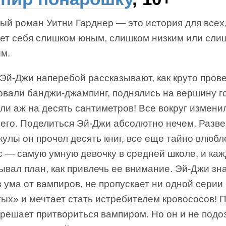
й роман Уитни Гарднер — это история для всех,
ует себя слишком юным, слишком низким или сл
м.
Эй-Джи наперебой рассказывают, как круто прове
овали банджи-джампинг, поднялись на вершину г
ли аж на десять сантиметров! Все вокруг измен
его. Поделиться Эй-Джи абсолютно нечем. Разве
кулы он прочел десять книг, все еще тайно влюб
с — самую умную девочку в средней школе, и ка
вал план, как привлечь ее внимание. Эй-Джи зна
 ума от вампиров, не пропускает ни одной серии
тых» и мечтает стать истребителем кровососов! 
решает притвориться вампиром. Но он и не подо