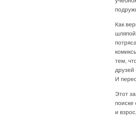
учебно
подруж
Как вер
шляпой,
потряс
комиксы
тем, чт
друзей 
И перес
Этот з
поиске 
и взро