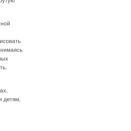
крутую
сной
рисовать
Занимаясь
вых
ть.
ах,
и детям,