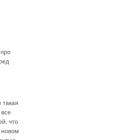
 про
ред
е такая
 все
й, что
в новом