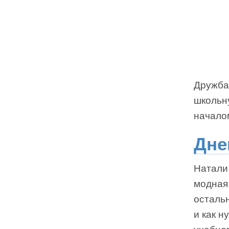
Дружба
школьн
началом
Дне
Натали 
модная,
осталь
и как н