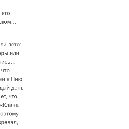
 кто
ишком…
ли лето:
оры или
ились…
 что
лен в Нию
ждый день
ет, что
 «Клана
Поэтому
зревал,