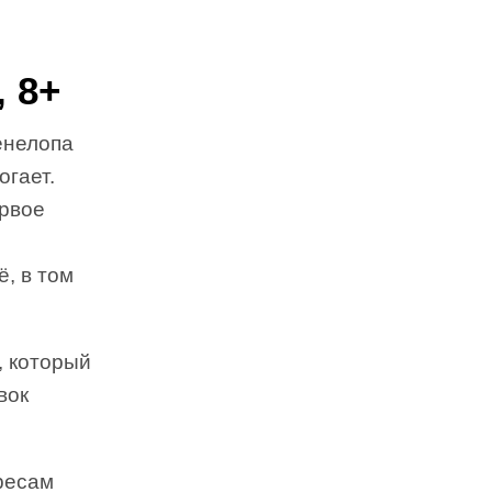
, 8+
енелопа
огает.
ервое
ё, в том
, который
вок
ресам