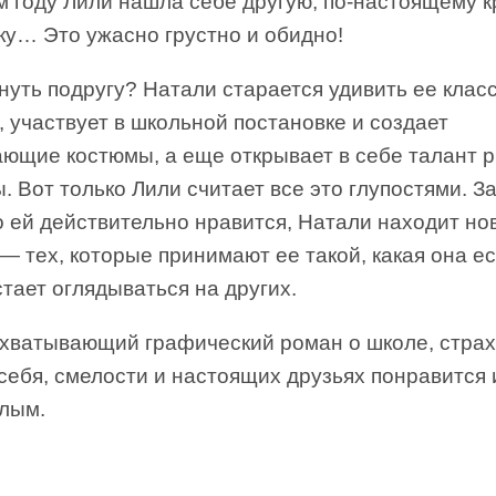
м году Лили нашла себе другую, по-настоящему 
ку… Это ужасно грустно и обидно!
нуть подругу? Натали старается удивить ее клас
 участвует в школьной постановке и создает
ающие костюмы, а еще открывает в себе талант 
. Вот только Лили считает все это глупостями. 
о ей действительно нравится, Натали находит но
— тех, которые принимают ее такой, какая она ес
тает оглядываться на других.
ахватывающий графический роман о школе, страх
себя, смелости и настоящих друзьях понравится 
слым.