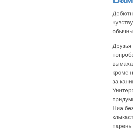
Дебютны
чувств
обычны
Друзья 
попроб
вымаха
кроме н
за кани
Уинтер
придумы
Ниа без
клыкас
парень 