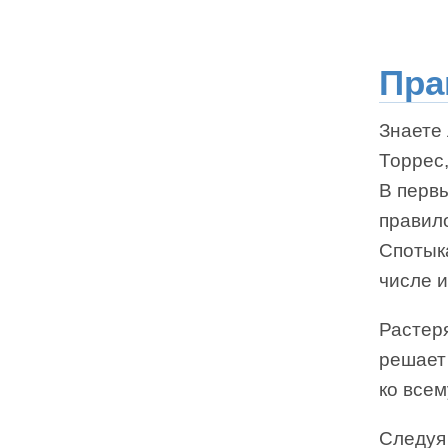
Пра
Знаете
Торрес,
В перв
правил
Спотыка
числе и
Растеря
решает
ко всем
Следуя